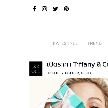
KATESTYLE
KATESTYLE
TREND
TREND
เปิดราคา Tiffany & C
22
OCT
BY
KATE
HOT ITEM
,
TREND