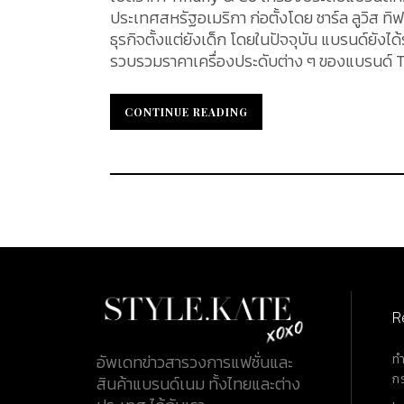
ประเทศสหรัฐอเมริกา ก่อตั้งโดย ชาร์ล ลูวิส ทิ
ธุรกิจตั้งแต่ยังเด็ก โดยในปัจจุบัน แบรนด์ยังได้รับการข
รวบรวมราคาเครื่องประดับต่าง ๆ ของแบรนด์ Ti
โฉมกัน ด้วยดีไซน์ของแบรนด์ ซึ่งเป็นที่โดดเ
สำหรับคนพิเศษสามารถศึกษาข้อมูล รวมถึงทำการพิจาร
CONTINUE READING
CONTINUE READING
Necklaces & Pendants สร้อยคอที่มาในลักษณะเ
ของสร้อยคอด้วยจี้อันต้องตาต้องใจ วัสดุที่นำมา
Silver), รูทีเนียม (Ruthenium), ไทเทเนียม (Ti
Gold), สีทอง (Gold), สีเงิน (Silver) เอกลักษณ์
R
ท
อัพเดทข่าวสารวงการแฟชั่นและ
ก
สินค้าแบรนด์เนม ทั้งไทยและต่าง