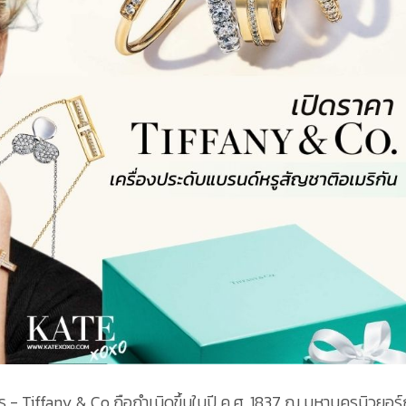
ู - Tiffany & Co ถือกำเนิดขึ้นในปี ค.ศ. 1837 ณ มหานครนิวยอร์