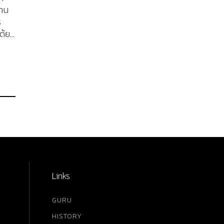
้าน
ด้ยล
ติ
g
(Rose
Links
GURU
HISTORY