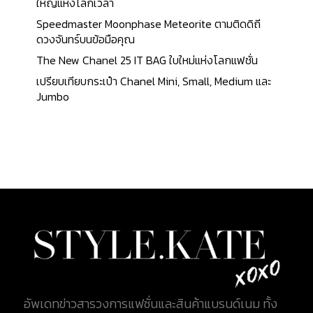
ที่ก็ต้องยอมรับเลยว่าความเล็กของ Small Classic Box
ใหญ่แห่งโลกเวลา
นั้น เหมาะสำหรับใส่สิ่งของน่ารักๆ อย่างโทรศัพท์มือถือ
Speedmaster Moonphase Meteorite ตามติดดิถี
เล็ก (แล้วอย่าใส่เผลอ Iphone เชียวละ) เครดิตการ์ดและ
ดวงจันทร์บนข้อมือคุณ
เงินสด มีช่องเล็กๆ ที่ด้านข้างสำหรับใส่ลิปสติก ตัว
The New Chanel 25 IT BAG ใบใหม่แห่งโลกแฟชั่น
กระเป๋าเปิดปิดด้วยซิปคู่ ราคาอยู่ที่ 1,875 ดอลลาร์สหรัฐ
เปรียบเทียบกระเป๋า Chanel Mini, Small, Medium และ
หรือประมาณ 61,500 บาท [caption
Jumbo
id="attachment_7892" align="alignnone"...
อัพเดทข่าวสารวงการแฟชั่นและสินค้าแบรนด์เนม ทั้ง