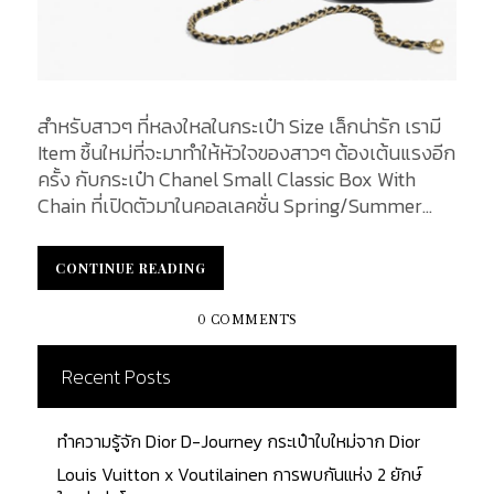
สำหรับสาวๆ ที่หลงใหลในกระเป๋า Size เล็กน่ารัก เรามี
Item ชิ้นใหม่ที่จะมาทำให้หัวใจของสาวๆ ต้องเต้นแรงอีก
ครั้ง กับกระเป๋า Chanel Small Classic Box With
Chain ที่เปิดตัวมาในคอลเลคชั่น Spring/Summer
2020 และตอนนี้ก็ได้มีวางจำหน่ายไปเป็นที่เรียบร้อย
แล้ว Chanel Classic Box With Chain in
CONTINUE READING
CONTINUE READING
Spring/Summer 2020 ซึ่งเจ้ากระเป๋าใบเล็กนี้มาในรูป
ทรงกล่องคลาสสิกขนาด Small ขนาดยาว 8.5 ซม. สูง 11
0 COMMENTS
ซม. และลึก 7 ซม. ทำจากหนัง Lambskin สีดำ พร้อม
สายสะพายโซ่ ฮาร์ดแวร์โลหะสีทอง โด่ดเด่นที่มุกสีทอง
Recent Posts
สลักโลโก้ CC ไขว้ ที่นอกจากจะเพิ่มความแพงและ
หรูหราแล้วยังพ่วงด้วยฟังก์ชั่นเป็นตัวสำหรับปรับสาย
ทำความรู้จัก Dior D-Journey กระเป๋าใบใหม่จาก Dior
สะพายให้ได้ความยาวตามที่ต้องการ Size of Small
Classic Box With Chain ภายในกระเป๋าเป็นช่องโล่งๆ
Louis Vuitton x Voutilainen การพบกันแห่ง 2 ยักษ์