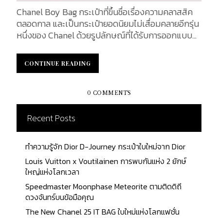
หรือเจ้าหญิงไดอาน่า เป็น Iconic Bag ที่ได้รับความนิยม
Chanel Boy Bag กระเป๋าที่ขึ้นชื่อเรื่องความคลาสสิค
มาเป็นเวลานาน โดยออกวางจำหน่ายทั้งหมด 4 ขนาด
ตลอดกาล และเป็นกระเป๋ายอดนิยมไม่เสื่อมคลายอีกรุ่น
ด้วยกัน พร้อมด้วยสีสันและวัสดุที่แตกต่างกันไป
หนึ่งของ Chanel ด้วยรูปลักษณ์ที่ได้รับการออกแบบมา
สำหรับรุ่นที่ รำนำ ใช้สะพายในละครเรื่องนี้ เป็นกระเป๋า
ให้ดูทันสมัย ทะมัดทะแมง เหมาะกับทุกกระแสนิยม อีก
Lady Dior รุ่นนี้ ออกแบบภายนอกด้วยปักเลื่อมสีขาว
ทั้งยังสามารถใช้ได้ทั้งผู้ชายและผู้หญิง นับว่าเป็นกระ
สลับดำ โลหะสีเงินแวววาว ด้ามจับตัดเย็บจากหนังแท้สี
CONTINUE READING
CONTINUE READING
เป๋าที่ตอบโจทย์เป็น Everyday Bag ได้อย่างครบถ้วน
ดำขลับ พร้อมสายสะพายถอดออกได้ มาในขนาดที่เล็ก
วันนี้ เราจะพาทุกท่านไปเจาะลึกรายละเอียด Anatomy
ที่สุด คือ Mini Lady...
ของ Chanel Boy Bag ทั้งหน้าตา วัสดุ และ hardware
0 COMMENTS
ในแต่ละส่วนของกระเป๋าสุดหรูใบนี้กันค่ะ Chanel Boy
Bag Front Design : ด้านหน้าของกระเป๋า Leather :
Recent Posts
วัสดุหนังที่ได้รับความนิยม ได้แก่หนังแกะ Lambskin
Leather และ หนังลูกวัว Caviar Leather CC Push
ทำความรู้จัก Dior D-Journey กระเป๋าใบใหม่จาก Dior
Lock : เอกลักษณ์ของกระเป๋า Chanel Boy คือ ตัวล็อค
Louis Vuitton x Voutilainen การพบกันแห่ง 2 ยักษ์
ด้านหน้าของกระเป๋า ที่มีรูปลักษณ์คล้ายกับตัวต่อเลโก้
ใหญ่แห่งโลกเวลา
Diamond-patterned : การตัดเย็บเป็นลายข้าวหลาม
Speedmaster Moonphase Meteorite ตามติดดิถี
ซึ่งเป็นลายที่เป็นเอกลักษณ์ของ Chanel Box Shape :
ดวงจันทร์บนข้อมือคุณ
กระเป๋าทรงสี่เหลี่ยม รูปร่างคล้ายกล่อง โดยได้รับแรง
บันดาลใจในการออกแบบมาจากกระเป๋าสำหรับใส่กระสุน
The New Chanel 25 IT BAG ใบใหม่แห่งโลกแฟชั่น