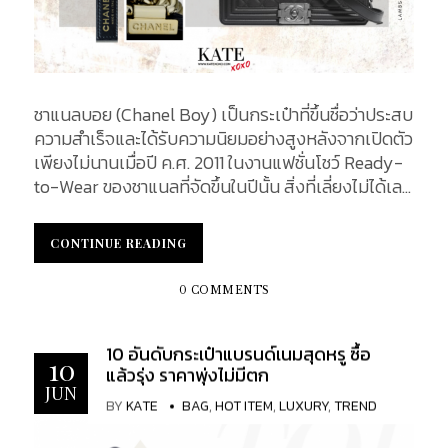
ชาแนลบอย (Chanel Boy) เป็นกระเป๋าที่ขึ้นชื่อว่าประสบ
ความสำเร็จและได้รับความนิยมอย่างสูงหลังจากเปิดตัว
เพียงไม่นานเมื่อปี ค.ศ. 2011 ในงานแฟชั่นโชว์ Ready-
to-Wear ของชาแนลที่จัดขึ้นในปีนั้น สิ่งที่เลี่ยงไม่ได้เลย
สำหรับกระเป๋าที่ได้รับความต้องการจากตลาดอย่างมาก
นั่นก็คือ กระเป๋าละเมิดลิขสิทธิ์ ซึ่งปัจจุบันพบเห็นโดย
CONTINUE READING
CONTINUE READING
ทั่วไป อีกทั้งวิวัฒนาการและเทคโนโลยีที่ทันสมัย ทำให้
การแยกระหว่างของปลอมและของแท้เป็นไปโดยยาก
0 COMMENTS
หากไม่มีประสบการณ์มากพอ ในบทความนี้ เราจะมา
แนะนำ 6 จุดสำคัญ ที่ช่วยในการสังเกตรวมทั้งแยกแยะ
10 อันดับกระเป๋าแบรนด์เนมสุดหรู ซื้อ
กระเป๋า ชาแนลบอย ของแท้ และกระเป๋าละเมิดลิขสิทธิได้
10
แล้วรุ่ง ราคาพุ่งไม่มีตก
อย่างมืออาชีพ...
JUN
BY
KATE
BAG
,
HOT ITEM
,
LUXURY
,
TREND