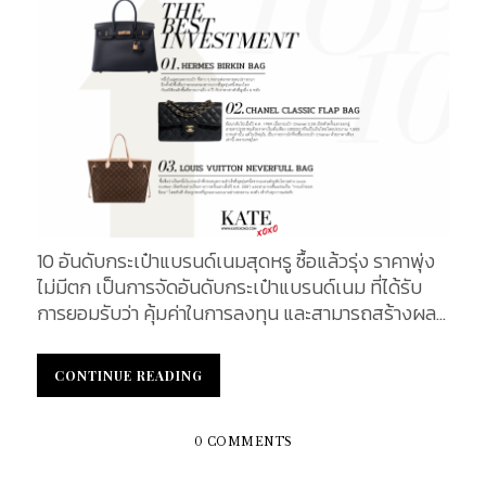
10 อันดับกระเป๋าแบรนด์เนมสุดหรู ซื้อแล้วรุ่ง ราคาพุ่ง
ไม่มีตก เป็นการจัดอันดับกระเป๋าแบรนด์เนม ที่ได้รับ
การยอมรับว่า คุ้มค่าในการลงทุน และสามารถสร้างผล
กำไรเป็นกอบเป็นกำได้ ซึ่งหากกล่าวถึงการออมเงิน
ระยะยาว หลาย ๆ คนอาจให้ความสนใจไปกับการลงทุน
CONTINUE READING
CONTINUE READING
ในกองทุนต่าง ๆ หรือการเข้าซื้อหุ้น ซื้อทอง ที่ดินหรือ
สินทรัพย์ขนาดใหญ่เพื่อการเก็งกำไร แต่ทว่า ยังมีอีก
หนึ่งธุรกิจ ซึ่งให้ผลตอบแทนคุ้มค่า และสามารถสร้าง
0 COMMENTS
ผลกำไรได้ไม่แพ้กัน นั่นก็คือ การลงทุนกับกระเป๋าแบ