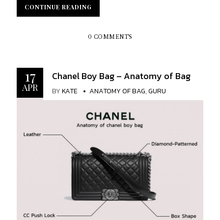
เดียวใช่ไหมคะ ซึ่งสาวกรีนสามารถแสดงถึงบทเมียน้อย
CONTINUE READING
CONTINUE READING
ได้อย่างสมบทบาทมาก เชื่อเลยว่าครึ่งประเทศหมั่นไส้
อย่างแน่นอน โดยระหว่างดำเนินเรื่องนั้น มีกระเป๋ารุ่น
ฮิต ติดอันดับซ่อนอยู่ในแต่ละตอน ในวันนี้เราได้ทำการ
0 COMMENTS
รวบรวมกระเป๋าที่ รำนำ อยากเป็นเจ้าข้าวเจ้าของมาให้
สาว ๆ ได้ชมกันค่ะว่ามีกระเป๋ารุ่นใดบ้าง ตามไปชมพร้อม
กันเลยค่ะ Chanel Classic Bag ใบแรกเชื่อว่าหลายคน
17
Chanel Boy Bag – Anatomy of Bag
คุ้นตาอย่างแน่นอน สำหรับ ITEM เด็ดอย่าง Chanel
APR
BY
KATE
ANATOMY OF BAG
,
GURU
Classic Bag เป็นกระเป๋าชูโรงของแบรนด์เลยก็ว่าได้ ถูก
พัฒนามาจาก Chanel 2.55 ในตำนาน ซึ่งขึ้นชื่อในความ
คลาสสิก รวมถึงเป็นหนึ่งในกระเป๋าอันเป็นที่หมายปอง
ของสาว ๆ แทบจะทุกคนบนโลกใบนี้ นอกจากความ
คลาสสิกแล้ว ยังขึ้นชื่อว่าเป็นกระเป๋าที่คุ้มค่าแก่การ
ลงทุนอีกด้วย สังเกตได้จากราคาที่พุ่งสูงขึ้นทุกปี ทั้งใน
รุ่น Vintage และกระเป๋ารุ่นใหม่ ๆ สำหรับ ราคาปัจจุบัน
อยู่ที่ประมาณ 277,000 บาท Mini Lady Dior Bag
กระเป๋าอีกรุ่นที่มีชื่อเสียงและมีอิทธิพลมากที่สุดรุ่นหนึ่ง
ในวงการแฟชั่น Lady Dior กระเป๋าซึ่งมีชื่อตามพระนาม
ของแฟชั่นไอคอนแห่งยุค80-90 อย่าง เลดี้ไดอาน่า