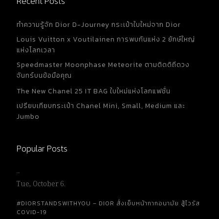
Recent Posts
ทำความรู้จัก Dior D-Journey กระเป๋าใบใหม่จาก Dior
Louis Vuitton x Voutilainen การพบกันแห่ง 2 ยักษ์ใหญ่
แห่งโลกเวลา
Speedmaster Moonphase Meteorite ตามติดดิถีดวง
จันทร์บนข้อมือคุณ
The New Chanel 25 IT BAG ใบใหม่แห่งโลกแฟชั่น
เปรียบเทียบกระเป๋า Chanel Mini, Small, Medium และ
Jumbo
Popular Posts
…
Tue, October 6.
#DIORSTANDSWITHYOU – DIOR สั่งเย็บหน้ากากอนามัย สู้ไวรัส
COVID-19