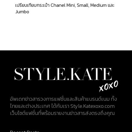
ปืนของนักล่าสัตว์ Chunky Chain : สายโซ่สะพายขนาด
เปรียบเทียบกระเป๋า Chanel Mini, Small, Medium และ
ใหญ่ โดยในรุ่นที่เป็นสายโซ่สีทอง ใช้วัสดุจากทองคำ
Jumbo
24K และ Ruthenium (รูธีเนียม) ในรุ่นสายโซ่สีเงิน
Leather Pad : ตัวหมุดโลหะสำหรับปรับขนาดบนสาย
สะพาย ปั๊มตรา...
อัพเดทข่าวสารวงการแฟชั่นและสินค้าแบรนด์เนม ทั้ง
ไทยและต่างประเทศ ได้กับเรา Style.Katexoxo.com
เว็บไซต์แฟชั่นที่พร้อมรายงานข่าวสารส่งตรงถึงคุณ