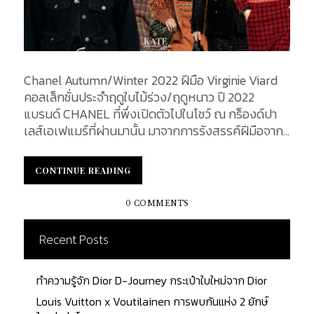
Chanel Autumn/Winter 2022 ฝีมือ Virginie Viard
คอลเล็กชั่นประจำฤดูใบไม้ร่วง/ฤดูหนาว ปี 2022
แบรนด์ CHANEL ที่พึ่งเปิดตัวไปในโชว์ ณ กร็องด์ปา
เลส์เอเฟแมร์ที่ผ่านมานั้น มาจากการรังสรรค์ฝีมือจาก
หัวเรือใหญ่จากแบรนด์ อย่าง Virginie Viard ซึ่ง
เป็นการเน้นใช้ผ้าทวีด” (Tweed) ที่ถือเป็นซิกเนเจอร์
CONTINUE READING
CONTINUE READING
ของแบรนด์หรูอย่างชาแนลอยู่แล้ว และยังสะท้อนกลิ่น
อายเสื้อผ้ายุค Modernism ออกมาให้เห็นภาพได้ชัดเจน
0 COMMENTS
Virginie Viard แฟชั่นโชว์ Autumn/Winter ของแบ
รนด์ชาแนล ในปี 2022 นี้ เป็นคอลเล็กชั่นที่นำเรื่องราว
Recent Posts
ของผ้า TWEED อันเป็นสัญลักษณ์ไอคอนิกของ
แบรนด์ มาเป็นจุดโฟกัส โดยความหมายของผ้า
ทำความรู้จัก Dior D-Journey กระเป๋าใบใหม่จาก Dior
TWEED ที่ Virginie Viard ต้องการสื่อ มีความหมาย
แบ่งเป็นข้อได้ดังต่อไปนี้คือ 1. ลักษณะทางภูมิศาสตร์
Louis Vuitton x Voutilainen การพบกันแห่ง 2 ยักษ์