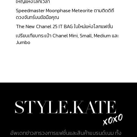
ตั้งชื่อตามแม่น้ำทวีด ซึ่งอยู่ระหว่างพรหมแดนของ
ใหญ่แห่งโลกเวลา
ประเทศอังกฤษและสก็อตแลนด์ 2. ความสัมพันธ์ ผ้า
Speedmaster Moonphase Meteorite ตามติดดิถี
วูลล์ทอเรียบ หรือทอทแยง โดยปกติจะใช้เส้นด้ายสองสี
ดวงจันทร์บนข้อมือคุณ
3. การเปลี่ยนแปลงของผ้า Tweel ศัพท์ภาษาสก๊อต
The New Chanel 25 IT BAG ใบใหม่แห่งโลกแฟชั่น
สำหรับคำว่า Twill ผ้าที่ทอด้วยเอฟเฟ็กต์ด้ายยืนและพุ่ง
เปรียบเทียบกระเป๋า Chanel Mini, Small, Medium และ
4. คำพ้องความหมาย 'ทวีด' อ้างอิงถึงเสื้อผ้า (สูทหรือ
Jumbo
เสื้อโค้ท) ที่ทำจากผ้าชนิดนี้ 5. คุณสมบัติ ผ้าเนื้อนุ่ม
ทนทาน สวมใส่สบายมาก ให้การปกป้องจากสภาพ
อากาศที่เปลี่ยนแปลง ประกอบด้วยการจัดเรียงเส้นด้าย
หลายแบบ ทำให้เล่นกับวัสดุและสีสันต่างๆ ได้ เป็นผ้าที่มี
ความโดดเด่นและมีเอกลักษณ์ชัดเจน 6. ในเชิง
ประวัติศาสตร์ Gabrielle Chanel หยิบยืมดีไซน์มาจาก
เสื้อผ้าบุรุษในช่วงกลางของยุค 1920s ระหว่างการไป
เยือนสกอตแลนด์ จากนั้นเธอได้ขอให้ช่างฝีมือของเธอ
รังสรรค์ เฉดสีสุดพิเศษ...
อัพเดทข่าวสารวงการแฟชั่นและสินค้าแบรนด์เนม ทั้ง