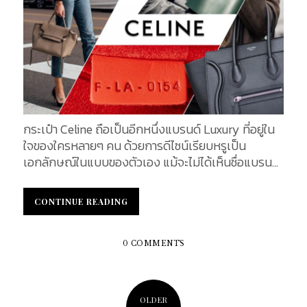
ต่างๆ แข็งแรง และยังดูแล รักษาง่ายอีกด้วย Stitching
: มีการตัดเย็บโดย ใช้เส้นด้ายขนาดเล็กและบาง ตะเข็บ
การเย็บเป็นระเบียบ ไม่บิดเบี้ยว และสีของด้ายมีสี
เดียวกันกับตัวกระเป๋า Brand Stamp : โดยด้านหน้าจะ
มี Brand Stamp คำว่า CÉLINE PARIS ตัวอักษรพิมพ์
ใหญ่ สีทอง อยู่ด้านล่างสุดของด้านหน้ากระเป๋า Inside
Design : ด้านในของกระเป๋า Interior : ภายในกระเป๋าบุ
ด้วยหนังลูกวัวชนิดดีเยี่ยม ที่มีชื่อว่า Suede Calfskin...
กระเป๋า Celine ถือเป็นอีกหนึ่งแบรนด์ Luxury ที่อยู่ใน
ใจของใครหลายๆ คน ด้วยการดีไซน์เรียบหรูเป็น
เอกลักษณ์ในแบบของตัวเอง แม้จะไม่ได้เห็นชื่อแบรนด์
โดยตรง แต่เพียงแค่เห็นกระเป๋า ทุกคนต่างก็รู้ว่านี้คือ
DNA ของ Celine ด้วยความนิยมของแบรนด์ จึงทำให้ใน
CONTINUE READING
CONTINUE READING
ปัจจุบัน มีสินค้าละเมิดลิขสิทธิ์ออกมามากมาย วันนี้เรา
จึงจะมาแนะนำถึงเทคนิคและวิธีดูกระเป๋า Celine ของแท้
ซึ่งสาวๆ สามารถนำไปปรับใช้ในการเลือกซื้อและดูสินค้า
0 COMMENTS
ได้ด้วยตัวเอง 1. Heat Stamping กระเป๋า Celine ของ
แท้จะประทับตราโลโก้ขนาดเล็กคำว่า CÉLINE ที่ด้านบน
ซึ่งจะตัวใหญ่และหนากว่าคำว่า PARIS ที่อยู่บรรทัดล่าง
OLDER