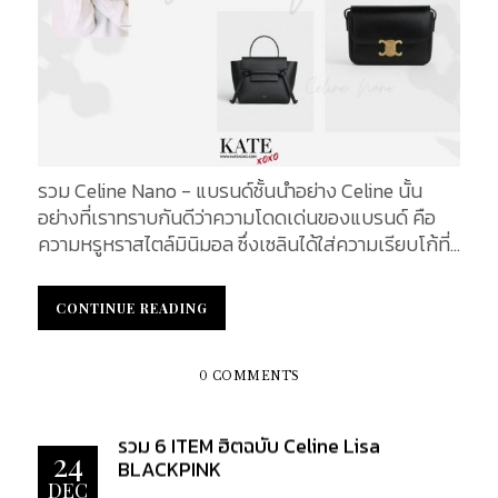
ซึ่งเรียกได้ว่า กระเป๋าแบรนด์นี้มีดีไซน์รูปทรงที่สุดแสน
จะเป็นเอกลักษณ์ แถมยังมีการเรียกไซต์แบบเฉพาะตัว
อีกด้วย และในวันนี้เราได้ทำการรวบรวมคอลเล็กชั่นเด็ด
รุ่นฮิตมาให้สาว ๆ ทราบกัน จะมีรุ่นไหนกันบ้างมาดูกันค่ะ
Luggage Bag In Drummed Calfskin สำหรับ Céline
Luggage Bag กระเป๋าในดวงใจของสาว ๆ หลายคนที่
ใฝ่ฝันว่าต้องมีไว้ครอบครองให้ได้สักหนึ่งใบ ด้วยรูป
รวม Celine Nano - แบรนด์ชั้นนำอย่าง Celine นั้น
ทรงที่ดูแปลกตา แต่มีความสวยงามน่าหลงไหล และด้วย
อย่างที่เราทราบกันดีว่าความโดดเด่นของแบรนด์ คือ
รุ่นนี้มีขนาดให้เลือกด้วยกันถึง 3 ขนาด เรียกได้ว่า สาว ๆ
ความหรูหราสไตล์มินิมอล ซึ่งเซลินได้ใส่ความเรียบโก้ที่
คนไหนที่ ชื่นชอบหรือมีความต้องการขนาดไหน สามารถ
เป็น DNA แบรนด์ไว้สินค้าของตนเองอยู่เสมอๆ แต่อีก
เลือกได้ตามใจชอบเลยค่ะ ขนาดกระเป๋า Nano...
จุดหนึ่งที่ดูแปลกตาไปจากแบรนด์อื่นๆ อย่างเห็นได้
CONTINUE READING
CONTINUE READING
ชัดเจน นั่นก็คือเรื่องของชื่อเรียกขนาดกระเป๋า เราจะ
ชอบได้ยินการเรียกชื่อไซซ์แบบน่ารักน่าร๊ากกของ
แบรนด์อยู่เสมอ ราวกับว่ากระเป๋าทุกใบของแบรนด์นั้น
0 COMMENTS
เล็กไปสะหมด แต่...
รวม 6 ITEM ฮิตฉบับ Celine Lisa
24
BLACKPINK
DEC