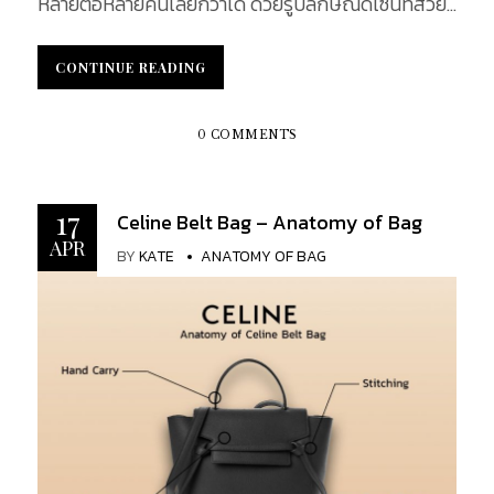
หลายต่อหลายคนเลยก็ว่าได้ ด้วยรูปลักษณ์ดีไซน์ที่สวย
หรู ดูแพง แถมยังมีรูปแบบที่หลากหลายให้สาว ๆ
เลือกสรรแล้วนั้น ในปัจจุบันแต่ละรุ่นยังมีรายชื่ออยู่ในลิ
CONTINUE READING
CONTINUE READING
สต์ ITEM ฮิตที่สาว ๆ ควรมี ดังนั้นวันนี้เราได้ทำการ
รวม 10 ITEM ฮอต สุดฮิต Celine Bag มาให้รับชมกันค่ะ
Nano Belt Bag In Grained Calfskin Nano Belt
0 COMMENTS
Bag In Grained Calfskin ใบนี้ทำมาจากหนังลูกวัว
(Calfskin) ในกระเป๋าเป็นซับหนังลูกวัว (Calfskin) รูป
ทรงกระเป๋าเป็นสี่เหลี่ยมคางหมูที่ได้มาตรฐาน มาพร้อม
17
Celine Belt Bag – Anatomy of Bag
กับฮาร์ดแวร์โลหะทอง หูหิ้ว และสายสะพายแบบ
APR
BY
KATE
ANATOMY OF BAG
Crossbody สามารถใช้งานได้ตามความต้องการ ตัว
กระเป๋ามีฝาเปิด- ปิด เพื่อสะดวกต่อการใช้งาน โดย
กระเป๋าใบนี้มีขนาด 20 X 20 X 10 ซม. (8 X 8 X 4 นิ้ว)
คู่กับสายรัดหนังที่สามารถถอดได้ และปรับได้มีขนาด 53
ซม. (21 นิ้ว) ใบนี้มีราคา 2,150 USD คิดเป็นเงินไทยอยู่ที่
68,000 บาท Teen Triomphe Bag In Shiny
Calfskin Teen Triomphe...