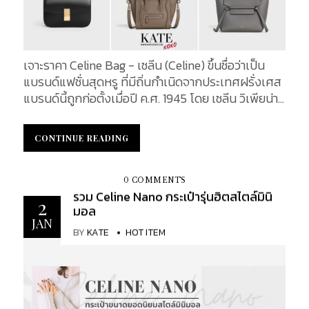
เจาะราคา Celine Bag - เซลีน (Celine) ขึ้นชื่อว่าเป็น
แบรนด์แฟชั่นสุดหรู ที่มีถิ่นกำเนิดจากประเทศฝรั่งเศส
แบรนด์นี้ถูกก่อตั้งเมื่อปี ค.ศ. 1945 โดย เซลีน วิเพียน่า
(Ćeline Vipiana) และสามีของเธอ ริชาร์พ (Richarp) เซ
ลีนถือเป็นแบรนด์ดังระดับโลกอีกแบรนด์ที่มีเอกลักษณ์
CONTINUE READING
CONTINUE READING
เฉพาะตัว คือ ความเรียบหรู สวย แพง มินิมอล และ
คลาสสิกในตัว และในตอนแรกนั้น Celine เป็นเพียงผู้
ผลิตรองเท้าเด็กร้านเล็ก ๆ เท่านั้น แต่ก็ได้รับความนิยม
0 COMMENTS
รวม Celine Nano กระเป๋ารุ่นฮิตสไตล์มินิ
จนประสบความสำเร็จ และต่อมาได้ขยายร้านค้าเพิ่มมาก
2
มอล
ขึ้นในปี ค.ศ. 1948 - ปี ค.ศ. 1960 กว่าทศวรรษ ต่อมา
JAN
แบรนด์ได้พัฒนาร้านค้าจากร้านขายรองเท้าเด็กเป็น
BY
KATE
HOT ITEM
ผลิตเสื้อผ้าสวมใส่ให้กับผู้หญิง โดยมีจุดประสงค์หลัก
คือ ต้องเป็นสไตล์ที่ดูดี และสามารถสวมใส่ได้ง่ายในทุก
ๆ วัน แต่นอกจากการดีไซน์เสื้อผ้าแล้ว Celine ยังมี
สินค้าสำคัญ ที่ใครเห็นแล้วจะต้องคุ้นตานั่นก็คือ กระเป๋า