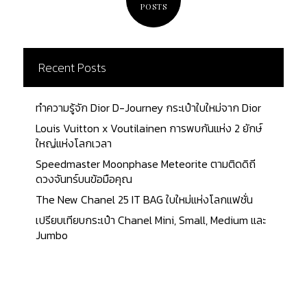
ตำแหน่งอยู่กึ่งกลางของคำว่า CÉLINE และทั้งสองคำจะ
POSTS
เป็นตัวพิมพ์ใหญ่ทั้งหมด ระยะห่างระหว่างตัวอักษรจะ
ต้องเท่ากัน ให้สังเกตที่สำคัญคือตัว "C" ของแท้จะมี
ความโค้งเหมือนวงกลม สีมีความคมชัด ไม่ลอก สีโลโก้
Recent Posts
ที่ปั๊มลงจะตรงกับสีของซิปและฮาร์ดแวร์เสมอ หาก
เป็นกระเป๋าที่ผลิตก่อนปี 2018 จะมีการปั๊มโลโก้เดิม
CÉLINE ส่วนตำแหน่งในการปั๊มโลโก้จะอยู่กึ่งกลางของ
ทำความรู้จัก Dior D-Journey กระเป๋าใบใหม่จาก Dior
กระเป๋าพอดี แต่จะอยู่ในระดับใดก็จะขึ้นอยู่กับทรง
Louis Vuitton x Voutilainen การพบกันแห่ง 2 ยักษ์
กระเป๋าแต่ละรุ่น อย่าง Luggage bag โลโก้ก็จะอยู่ด้าน
ใหญ่แห่งโลกเวลา
บน หากเป็นรุ่น Blat bag ก็อยู่ด้านล่างของตัวกระเป๋า
Speedmaster Moonphase Meteorite ตามติดดิถี
บางรุ่นจะมีการปั๊มที่ handles ด้วย ตราประทับด้านในจะ
ดวงจันทร์บนข้อมือคุณ
ระบุว่า CELINE Made in Italy หรือบางครั้งจะมีเพียง
The New Chanel 25 IT BAG ใบใหม่แห่งโลกแฟชั่น
คำว่า Made in Italy 2. Date Code จะเป็นตัวแสดง
สถานที่และวันที่ที่ผลิตกระเป๋า โดยจะมีรูปแบบเป็น X-
เปรียบเทียบกระเป๋า Chanel Mini, Small, Medium และ
XX-YZYZ ซึ่งตัวอักษร X ทั้ง 3 ตัว จะแสดงถึงตำแหน่ง
Jumbo
ของโรงงานที่ผลิต ตัวอักษร Y จะแสดงสัปดาห์ที่ทำการ
ผลิต และตัวอักษร Z...