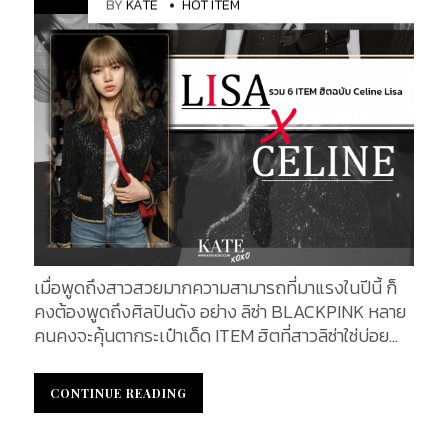
BY
KATE
HOT ITEM
เมื่อพูดถึงสาวสวยมากความสามารถที่มาแรงในปีนี้ ก็
คงต้องพูดถึงศิลปินดัง อย่าง ลิซ่า BLACKPINK หลาย
คนคงจะคุ้นตากระเป๋าเด็ด ITEM ฮิตที่สาวลิซ่าใช่บ่อย
และหนึ่งในแบรนด์ในดวงใจของสาวลิซ่า คือ แบรนด์ดัง
สุดฮิตอย่าง เซลีน (Celine) ด้วยรูปทรงดีไซน์ที่สวยงาม
CONTINUE READING
CONTINUE READING
หรูหรา มีเอกลักษณ์ ถูกออกแบบมาเพื่อให้ตอบรับการ
ใช้งานในชีวิตประจำวัน และในวันนี้เราจะมาพูดถึงเรื่อง