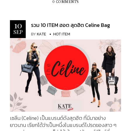
รวม 6 ITEM ฮิตฉบับ Celine Lisa โดยกระเป๋าแต่ละใบ
0 COMMENTS
ที่ทำการรวบรวมมานั้น เรียกได้ว่า เป็นใบที่สาว ๆ หลาย
ต่อหลายคนหมายปอง เพราะการดีไซน์แต่ละใบนั้น ถูก
ออกแบบมาเพื่อตอบโจทย์ด้านการใช้งาน ตรงความ
10
รวม 10 ITEM ฮอต สุดฮิต Celine Bag
ต้องการของสาว ๆ นั่นเอง Medium Folco Bag In
SEP
BY
KATE
HOT ITEM
Triomphe Canvas Medium Folco Bag In Triomphe
Canvas ใบนี้ทำมาจากวัสดุที่เป็นผ้าใบเคลือบ 59% และ
หนังลูกวัว (Calfskin) 41% มาในรูปทรงที่สวยงาม
พร้อมฝาสำหรับเปิด - ปิด ตัวกระเป๋าเป็น Crossbody
เพื่อป้องกันของตกหล่น ขนาดพอเหมาะในการใช้งานใน
ชีวิตประจำวัน แถมยังสามารถบรรจุของได้เยอะพอ
สมควร มีขนาดกระเป๋าอยู่ที่ 18 X 17 X 6.5 ซม. (7 X 7 X
3 นิ้ว) มาพร้อมกับสายสะพายไหล่หนังสามารถปรับ
ระดับได้ที่มีขนาด 50 ซม. (20 นิ้ว) ใบนี้มีราคา 1,100 EUR
คิดเป็นเงินไทยอยู่ที่ประมาณ 41,000...
เซลีน (Celine) เป็นแบรนด์ดังสุดฮิต ที่มีมาอย่าง
ยาวนาน เรียกได้ว่าเป็นหนึ่งในแบรนด์โปรดของสาว ๆ