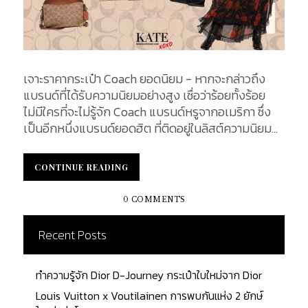
เจาะราคากระเป๋า Coach ยอดนิยม - หากจะกล่าวถึง
แบรนด์ที่ได้รับความนิยมอย่างสูง เชื่อว่าร้อยทั้งร้อย
ไม่มีใครที่จะไม่รู้จัก Coach แบรนด์หรูจากอเมริกา ซึ่ง
เป็นอีกหนึ่งแบรนด์ยอดฮิต ที่ติดอยู่ในลิสต์ความนิยมมา
อย่างยาวนาน โดยถือเป็นแบรนด์ที่อยู่ในเทรนด์แฟชั่น
ชั้นแนวหน้ามาโดยตลอด ด้วยดีไซน์การออกแบบที่เรียบ
CONTINUE READING
CONTINUE READING
ง่ายแต่หรูหรา มาพร้อมกับประโยชน์ใช้สอยที่เต็มเปี่ยม
ในราคาที่สามารถเอื้อมถึงได้ไม่ยาก ในบทความนี้ เราจะ
0 COMMENTS
พาทุกคนไปทำความรู้จักกับกระเป๋า 9 รุ่น ที่กำลังได้รับ
ความนิยมอย่างสูงในเวลานี้ ซึ่งบอกเลยว่าแต่ละรุ่นนั้น
Recent Posts
คุ้มค่าต่อการใช้งานสุด ๆ อีกทั้งสาว ๆ คนไหน ที่กำลัง
มองหากระเป๋าแบรนด์เนมคู่กายใบแรกสักใบ แต่มีงบ
ทำความรู้จัก Dior D-Journey กระเป๋าใบใหม่จาก Dior
ประมาณที่จำกัด Coach คืออีกหนึ่งทางเลือกที่ไม่ควร
มองข้ามเชียวค่ะ พร้อมแล้ว มาลุยกันเลย ! 1.
Louis Vuitton x Voutilainen การพบกันแห่ง 2 ยักษ์