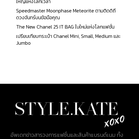
CHARLIE CARRYALL มาเริ่มที่ใบแรก กับ Charlie
ใหญ่แห่งโลกเวลา
Carryall ใบนี้ กับดีไซน์กระเป๋าที่เรียบหรู พร้อมด้วย
Speedmaster Moonphase Meteorite ตามติดดิถี
พื้นที่ภายในกระเป๋ากว้างขวาง สามารถบรรจุของได้เยอะ
ดวงจันทร์บนข้อมือคุณ
ตัวกระเป๋ามีน้ำหนักเบา สามารถใช้งานได้ทั้งแบบสะพาย
The New Chanel 25 IT BAG ใบใหม่แห่งโลกแฟชั่น
และแบบ Crossbody วัสดุที่ใช้ทำกระเป๋าเป็นวัสดุหนัง
เปรียบเทียบกระเป๋า Chanel Mini, Small, Medium และ
กรวดขัดมัน (Polished Pebble Leather) ตัวกระเป๋ามี
Jumbo
ขนาด 35.5 x 24 x 14.5 เซนติเมตร (13.9 x 9.4 x 5.7
นิ้ว) ความยาวของหูหิ้วอยู่ที่ 16.5 เซนติเมตร (6.4 นิ้ว)
สายสะพายสามารถถอดได้ มีความยาว 49.5 เซนติเมตร
(19.4 นิ้ว) ใบนี้ราคาอยู่ที่ $465 คิดเป็นเงินไทยราว ๆ
15,000 บาท 2. DREAMER...
อัพเดทข่าวสารวงการแฟชั่นและสินค้าแบรนด์เนม ทั้ง