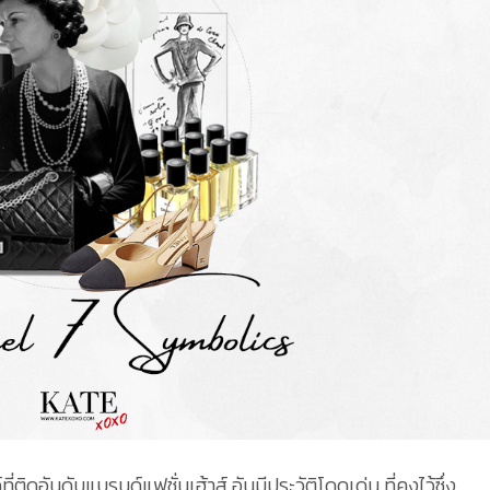
่ติดอันดับแบรนด์แฟชั่นเฮ้าส์ อันมีประวัติโดดเด่น ที่คงไว้ซึ่ง