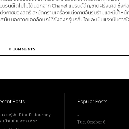
บรนด์ใดไปไม่ได้นอกจาก Chanel แบรนด์สัญชาติฝรั่งเศส ซึ่งก่อต
แต่งกายของสตรี สะบัดคราบเครื่องแต่งกายอันรุ่มร่ามและมีน้ำหนั
รงบันดาลใจใน
้ทิ้งเอาไว้คือ เอกลักษณ์ภาพจำ ที่ผ่านการใช้สัญลักษณ์ผ่านผลิตภ
ามสวยงามอันเป็นอมตะแล้ว ยังแฝงไว้ด้วยปูมหลังชีวิตของเธอ
ia) หรือที่รู้จัก
กกว่า 120 สายพันธุ์ ตามบันทึกที่ปรากฏ ดอกคามีเลียถูกนำเข้ามาใน
0 COMMENTS
9 โดย พระเจ้าหลุย ฟิลิป แห่งฝรั่งเศส (Louis–Philippe) และ
ิง ความขาวบริสุทธิ์ กลีบของดอกไม้ที่เรียงทับซ้อนกันอย่างสว
ะจัดสรรให้เป็นดอกไม้สำหรับสตรีชนชั้นสูงในสมัยนั้น ถูกนำมาใช้อย่
สต์ศตวรรษที่ 20 ไม่ว่าเด็กหนุ่มหรือสุภาพบุรุษชั้นสูง ต่างนิยมช
ยเช่นกัน ได้
ชั่นสุภาพสตรี เธอได้เริ่มนำดอกคามิเลียมาประดับตกแต่งบนเครื่อ
ecent Posts
Popular Posts
อนเอกลักษณ์ของเธอ ด้วยความขาวบริสุทธิ์ มันจึงโดดเด่นอย่างม
า ดอกคามีเลียก็ปรากฏบนเครื่องแต่งกายทุกชุดของชาแนล จนกลายม
ำความรู้จัก Dior D-Journey
…
ระเป๋าใบใหม่จาก Dior
Tue, October 6.
ดอกคามีเลียเป็นดอกไม้ที่ไม่มีกลิ่น มันจึงไม่กลบกลิ่นของน้ำหอม.