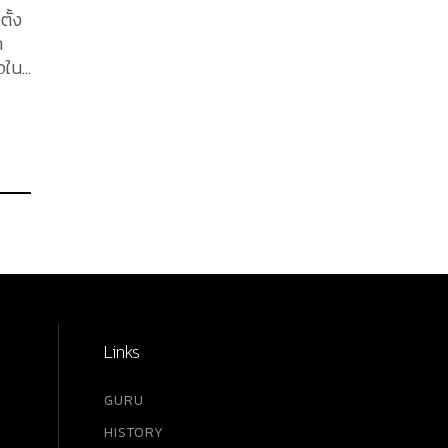
ั้ง
ก
ัณฑ์
ยงาม
าง
มชอบ
งผ้า
Links
ากบน
า
GURU
..
HISTORY