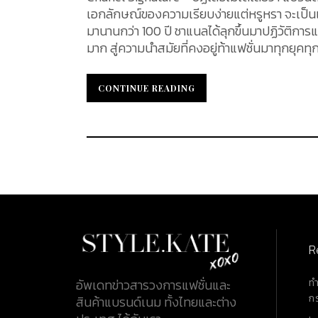
เอกลักษณ์ของความเรียบง่ายแต่หรูหรา จะเป็นแ
มานานกว่า 100 ปี ชาแนลได้ลุกขึ้นมาปฏิวัติการ
มาก สู่ความนำสมัยที่คงอยู่ท้าแฟชั่นมาทุกยุคทุกสมัย นอกจากเอกลักษณ์ที่ยังคงกรุ่นกลิ่นไอและเป็นแ
การออกแบบในปัจจุบันแล้ว สิ่งที่โคโค่ ชาแนลได
ไอคอนิกสร้างชื่อต่าง ๆ อันโดดเด่น นอกจากคว
CONTINUE READING
CONTINUE READING
สัญลักษณ์ดังกล่าวจะมีอะไรบ้างนั้น ติดตามไปพร้อมกัน 1. CAMELLIA FLOWER ดอกคามีเลีย (Camell
กันในแถบเอเชียในชื่อ "กุหลาบญี่ปุ่น" ซึ่งมีมา
ประเทศแถวยุโรป ในช่วงกลางคริสต์ศตวรรษที่ 1
ซาร์ แห่งรัสเซีย (Tsarist Russia) การเรียงตัวของกลีบที่สวยงามของคามีเลีย คามีเลีย ถือได้ว่าเป็นดอกไม้ อันเป็น
สัญลักษณ์แห่งความยั่วยวนและสง่างามของผู้หญ
ลงตัว ด้วยเหตุนี้ คามีเลีย จึงมักถูกเลือกใช้แล
จริงจังในแวดวงแฟชั่นสุภาพบุรุษ เมื่อช่วงปีคริ
นำดอกคามีเลียมาตกแต่งบนเสื้อสูทและเสื้อแจ็คเก็ต โคโค่ ชาแนล เป็นหนึ่งในผู้หลงไหลในดอกคามีเลียด้ว
นำดอกไม้ยอดนิยมนี้ มาปรับเปลี่ยนแนวคิดสู่แฟ
R
ส่วนตัว โดยเฉพาะชุดเดรสสีดำ ซึ่งเปรียบเสมื
เครื่องแต่งกายสีดำสนิท นับแต่นั้นเป็นต้นม
ท
อัพเดทข่าวสารวงการแฟชั่นและ
เป็นไอคอนิกของแบรนด์มาจนถึงทุกวันนี้ นอกจากนี้ อีกเหตุผลที่ชาแนลชื่นชอบดอกคามีเลียเป็นพิเศษ เป็นเพราะว่า
ก
สินค้าแบรนด์เนม ทั้งไทยและต่าง
เป็นดอกไม้ที่ Boy Capel มอบให้เธอเสมอ อีกทั้ง