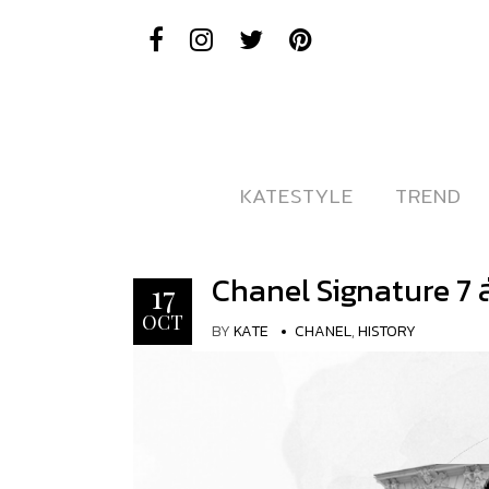
KATESTYLE
KATESTYLE
TREND
TREND
Chanel Signature 7
17
OCT
BY
KATE
CHANEL
,
HISTORY