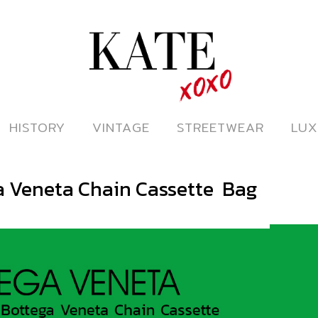
ดูหนังออนไลน์
HISTORY
HISTORY
VINTAGE
VINTAGE
STREETWEAR
STREETWEAR
LUX
LUX
 Veneta Chain Cassette Bag