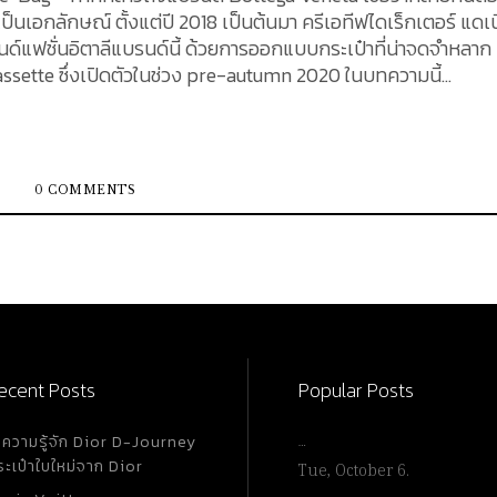
็นเอกลักษณ์ ตั้งแต่ปี 2018 เป็นต้นมา ครีเอทีฟไดเร็กเตอร์ แดเ
รนด์แฟชั่นอิตาลีแบรนด์นี้ ด้วยการออกแบบกระเป๋าที่น่าจดจำหลาก
 Cassette ซึ่งเปิดตัวในช่วง pre-autumn 2020 ในบทความนี้
ยมรุ่นนี้ ไปพร้อมกัน Front Design : ด้านหน้าของ
นิดเดียวกันกับตัว Strap Drop
0 COMMENTS
olor : กระเป๋ารุ่นนี้มีด้วยกันทั้งหมด 21...
ecent Posts
Popular Posts
ำความรู้จัก Dior D-Journey
…
ระเป๋าใบใหม่จาก Dior
Tue, October 6.