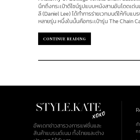
นึกถึงกระเป๋าดีไซน์รูปแบบหนังสานอันโดดเด่นเป
ลี (Daniel Lee) ได้ทำการร่ายเวทมนต์ให้กับแบ
หลายรุ่น หนึ่งในนั้นคือกระเป๋ารุ่น The Chain
KATEXOXO จะพาคุณไปทำความรู้จักกับอีกหนึ่งกระเป๋ารุ่นยอดนิ
กระเป๋า Material : กระเป๋ารุ่น Chain Cassette ทำมาจาก 2 วัสดุด้วยกันซึ่งตัวกระเป๋าถูกสานขึ้นมาจากหนังแกะ 100%
CONTINUE READING
CONTINUE READING
(Lambskin) และหนังลูกวัว 100% (Calfskin) Strap Drop : หูจับของกระเป๋าทำมาจากโลหะชั้นดี ซึ่งจะมี 2 สี ได้แก่ สี
ทอง (Gold) และสีเงิน (Silver) มีขนาด 45 เซนติเมตร (17.7 นิ้ว) Handle Drop : วัสดุช
มีขนาด 13 เซนติเมตร (5.1 นิ้ว) C
R
ท
อัพเดทข่าวสารวงการแฟชั่นและ
ก
สินค้าแบรนด์เนม ทั้งไทยและต่าง