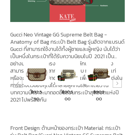
Gucci Neo Vintage GG Supreme Belt Bag -
Anatomy of Bag กระเป๋า Belt Bag รุ่นฮิตจากแบรนด์
Gucci ที่สามารถใช้งานได้ทั้งผู้ชายและผู้หญิง นับได้ว่า
เป็นหนึ่งในกระเป๋าที่ได้รับความนิยมในปี 2021 เป็น
อย่างมาก ด้วยรูปทรงอันเป็นเอกลักษณ์ อีกทั้งยัง
สามารถใช้งานได้หลากหลายรูปแบบ ทั้งคาดเอวก็เท่
หรือจะสะพายแบบคาดอกก็เหมาะ เพื่อเสริมเติมแต่งใน
การแต่งตัวของคุณได้หลายลุคกันเลยทีเดียว ใน
฿98,9
฿92,5
฿90,5
฿90,5
฿9,5
บทความนี้ เราจะมาถอดชิ้นส่วนกระเป๋าสุดฮอตแห่งปี
00
90
00
00
0
2021 ไปพร้อมกัน
Front Design: ด้านหน้าของกระเป๋า Material: กระเป๋า