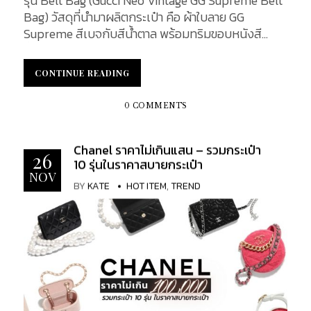
รุ่น Belt Bag (Gucci Neo Vintage GG Supreme Belt
Bag) วัสดุที่นำมาผลิตกระเป๋า คือ ผ้าใบลาย GG
Supreme สีเบจกับสีน้ำตาล พร้อมทริมขอบหนังสี
น้ำตาลเข้ม ซึ่งเป็นลายเอกลักษณ์ของแบรนด์ และหนัง
เป็นวัสดุที่มีคุณสมบัติหนา ทนทาน และดูแลรักษาง่าย
CONTINUE READING
CONTINUE READING
Stitching : ลักษณะการเย็บกระเป๋ามีความเป็นระเบียบ
แน่นหนา รอยเย็บจะเล็กละเอียดเป็นอย่างมาก
0 COMMENTS
Decorate : มีการประดับตกแต่ง จากด้านหน้าไปถึงด้าน
หลังของกระเป๋าด้วยหนังลาย GG Supreme ทั่วทั้ง
Chanel ราคาไม่เกินแสน – รวมกระเป๋า
กระเป๋า และลวดลายต่อเนื่องกัน Hardware : อยู่ส่วน
26
10 รุ่นในราคาสบายกระเป๋า
หน้าของกระเป๋า มีลักษณะโลหะ สีทอง (Gold) เป็นรูป
NOV
หัวเสือ (feline head) สลักคำว่า GUCCI ตัวอักษรพิมพ์
BY
KATE
HOT ITEM
,
TREND
ใหญ่ ลงบนแผ่นหนัง [caption
id="attachment_34514" align="aligncenter"...