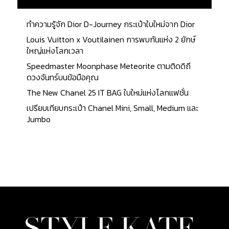
กระเป๋า เพื่อความสะดวกในการถือ โดยหูจับทำมาจาก
หนังวัวอ่อน (Calfskin) และมีสีเดียวกันกับตัวกระเป๋า
ทำความรู้จัก Dior D-Journey กระเป๋าใบใหม่จาก Dior
Material : กระเป๋ารุ่น Belt Bag (Micro Belt Bag In
Louis Vuitton x Voutilainen การพบกันแห่ง 2 ยักษ์
Grained Calfskin) วัสดุหลักที่นำมาผลิตกระเป๋า คือ
ใหญ่แห่งโลกเวลา
หนังวัวอ่อน (Calfskin) หนังชนิดบาง ให้ลวดลายสวย
Speedmaster Moonphase Meteorite ตามติดดิถี
เนื้อสัมผัสนิ่ม และมีสภาพหนังดี ทนทานต่อรอยขีดข่วน
ดวงจันทร์บนข้อมือคุณ
ต่างๆ แข็งแรง และยังดูแล รักษาง่ายอีกด้วย Stitching
: มีการตัดเย็บโดย ใช้เส้นด้ายขนาดเล็กและบาง ตะเข็บ
The New Chanel 25 IT BAG ใบใหม่แห่งโลกแฟชั่น
การเย็บเป็นระเบียบ ไม่บิดเบี้ยว และสีของด้ายมีสี
เปรียบเทียบกระเป๋า Chanel Mini, Small, Medium และ
เดียวกันกับตัวกระเป๋า Brand Stamp : โดยด้านหน้าจะ
Jumbo
มี Brand Stamp คำว่า CÉLINE PARIS ตัวอักษรพิมพ์
ใหญ่ สีทอง อยู่ด้านล่างสุดของด้านหน้ากระเป๋า Inside
Design : ด้านในของกระเป๋า Interior : ภายในกระเป๋าบุ
ด้วยหนังลูกวัวชนิดดีเยี่ยม ที่มีชื่อว่า Suede Calfskin...