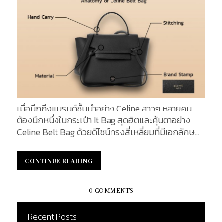
เมื่อนึกถึงแบรนด์ชั้นนำอย่าง Celine สาวๆ หลายคน
ต้องนึกหนึ่งในกระเป๋า It Bag สุดฮิตและคุ้นตาอย่าง
Celine Belt Bag ด้วยดีไซน์ทรงสี่เหลี่ยมที่มีเอกลักษณ์
เฉพาะตัว มาพร้อมกับลูกเล่นสายรัดหนังเสมือนเข็มขัด
และกระเป๋าสามารถจุของได้เยอะ มีขนาดที่หลากหลายให้
CONTINUE READING
CONTINUE READING
เลือกตามความชื่นชอบของแต่ละบุคคล และในวันนี้เราจะ
มาเจาะลึก Anatomy of Celine Belt Bag กระเป๋ายอด
นิยมส่งตรงจากแบรนด์อิตาลีใบนี้ ว่ามีความน่าสนใจ
0 COMMENTS
อย่างไรบ้าง Front Design : ด้านหน้าของกระเป๋า
Hand Carry : ที่เป็นหูจับ ถูกออกแบบให้ทะลุผ่านฝาปิด
Recent Posts