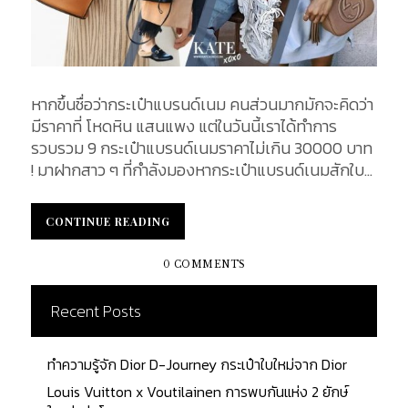
หากขึ้นชื่อว่ากระเป๋าแบรนด์เนม คนส่วนมากมักจะคิดว่า
มีราคาที่ โหดหิน แสนแพง แต่ในวันนี้เราได้ทำการ
รวบรวม 9 กระเป๋าแบรนด์เนมราคาไม่เกิน 30000 บาท
! มาฝากสาว ๆ ที่กำลังมองหากระเป๋าแบรนด์เนมสักใบ
เพื่อเติมเต็มฝัน โดยในแต่ละใบที่เราได้นำมาไว้ในลิสต์นี้
สามารถนำมาเป็นของขวัญเนื่องในโอกาสต่าง ๆ วันเกิด
CONTINUE READING
CONTINUE READING
หรือเป็นของขวัญให้ตนเอง และคนพิเศษได้ 1. MCM
Patricia Shoulder Bag In Studded Outline Visetos
0 COMMENTS
MCM Patricia Shoulder Bag In Studded Outline
Visetos กระเป๋าสะพาย Patricia นั้นมีการผสมผสาน
Recent Posts
การออกแบบที่ได้รับแรงบันดาลใจจาก Bauhaus โดย
ตัวกระเป๋านั้นทำจากผ้าใบ Visetos ที่เป็นเอกลักษณ์
ทำความรู้จัก Dior D-Journey กระเป๋าใบใหม่จาก Dior
ของแบรนด์ MCM มาพร้อมกับสายหนังที่สามารถปรับ
ได้เพื่อความพอดีสำหรับผู้ใช้งาน กระเป๋ามีขนาด 8.3 x
Louis Vuitton x Voutilainen การพบกันแห่ง 2 ยักษ์