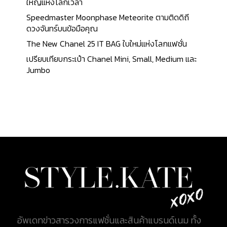
19 x 21 เซนติเมตร (3.3 x 7.5 x 8.3 นิ้ว) มีฝาปิดด้านหน้า
ใหญ่แห่งโลกเวลา
ด้านในเป็นซับไมโคร มาพร้อมกับฮาร์ดแวร์โทนสีทอง
Speedmaster Moonphase Meteorite ตามติดดิถี
เข้ม ราคาอยู่ที่ 930$ คิดเป็นเงินไทยอยู่ที่ประมาณ
ดวงจันทร์บนข้อมือคุณ
29,000 บาท 2. Balenciaga Shopping Phone
The New Chanel 25 IT BAG ใบใหม่แห่งโลกแฟชั่น
Holder Balenciaga Shopping Phone Holder ทำจาก
เปรียบเทียบกระเป๋า Chanel Mini, Small, Medium และ
หนังลูกวัว (100% Calfskin) นำมาทำลวดลายให้เป็น
Jumbo
ลายของหนังจระเข้ ตัวกระเป๋ามาพร้อมกับสายสะพาย
แบบ Crossbody กระเป๋ามีขนาด 18.4 x...
อัพเดทข่าวสารวงการแฟชั่นและสินค้าแบรนด์เนม ทั้ง