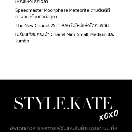
ประเภทแต่ละส่วนแตกต่างกันออกไป เมื่อแต่ละชิ้นส่วน
ใหญ่แห่งโลกเวลา
สำเร็จแล้ว ส่วนประกอบเหล่านี้จะถูกรวบรวมโดย
Speedmaster Moonphase Meteorite ตามติดดิถี
สำนักงานการค้า Raiguel Jeune et Cie comptoirs อัน
ดวงจันทร์บนข้อมือคุณ
เปรียบเสมือนแบรนด์ในปัจจุบัน comptoirs จะทำ
The New Chanel 25 IT BAG ใบใหม่แห่งโลกแฟชั่น
หน้าที่ในการประกอบและจัดจำหน่าย จากนั้น Comptoir
เปรียบเทียบกระเป๋า Chanel Mini, Small, Medium และ
จะแจกจ่ายชิ้นส่วนให้กับช่างนาฬิกาแต่ละรายเพื่อ
Jumbo
ประกอบผลงานในขั้นสุดท้ายที่บ้านของพวกเขาอีกครั้ง
จากนั้นจึงนำนาฬิกาที่ประกอบสำเร็จมาประกอบเสร็จ
สรรพแล้วส่งกลับไปยัง Comptoir แล้วจึงนำไป
จำหน่าย ซึ่งเราเรียกระบบแบบนี้ว่า "établissage" ระบบ
ดังกล่าว คือการให้ช่างนาฬิกาทำงานจากที่บ้าน เมื่อ
สำเร็จ จึงนำผลิตภัณฑ์ส่งกลับให้สำนักงาน Longines
ก่อตั้งขึ้น เมื่อปี ค.ศ. 1832 โดย Auguste Agassiz (ออกุ
สต์ อากาซิซ) ผู้ซึ่งได้รับการฝึกอบรมด้านธุรกิจและ
ทำงานในอุตสาหกรรมการธนาคารมาระยะหนึ่ง ในปีนั้น
เขาและหุ้นส่วนอีก 2 คน นามว่า Henri Raiguel และ
Florian Morel (ซึ่งมีศักดิ์เป็นพี่เขย) ได้ตัดสินใจที่จะ
เปิดบริษัทผลิตนาฬิกาของตนเองขึ้น ในฐานะโรงงาน
อัพเดทข่าวสารวงการแฟชั่นและสินค้าแบรนด์เนม ทั้ง
ประกอบที่เมือง Saint-Imier ในประเทศสวิตเซอร์แลนด์