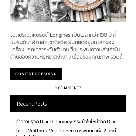
เปิดประวัติแบรนด์ Longines เป็นเวลากว่า 190 ปี ที่
แบรนด์นาฬิกาสัญชาติสวิส ยืนหยัดอยู่บนโลกของ
เครื่องบอกเวลาระดับตำนาน ซึ่งประสบความสำเร็จใน
ด้านของความหรูหราสง่างาม เรื่องของคุณภาพ รวมถึง
ความเที่ยงตรง อันเป็นคุณสมบัติของนาฬิกาสวิส เป็น
ผู้บุกเบิกด้านกลไกนาฬิกา ในยุคช่วงท้ายศตวรรษที่ 19
CONTINUE READING
CONTINUE READING
เรื่องราวทั้งหมดเริ่มต้นขึ้นเมื่อ 190 ปีก่อน หรือเมื่อปี
ค.ศ. 1832 และ KATEXOXO จะพาคุณกลับไปจุดเริ่มต้น
0 COMMENTS
พร้อม ๆ กัน Early History อุตสาหกรรมการผลิต
นาฬิกาของสวิสดูแตกต่างไปจากเดิมมากในช่วงต้น
Recent Posts
ศตวรรษที่ 19 เมื่อเทียบกับในทุกวันนี้ โดยทั่วไปแล้ว
ส่วนประกอบแต่ละชิ้นจะผลิตขึ้นในบ้านของครอบครัวทั่ว
ทำความรู้จัก Dior D-Journey กระเป๋าใบใหม่จาก Dior
ภูมิภาค Jura อันเป็นเขตหนึ่งของประเทศสวิตเซอร์
แลนด์ โดยแต่ละครอบครัวจะมีความเชี่ยวชาญแต่ละ
Louis Vuitton x Voutilainen การพบกันแห่ง 2 ยักษ์