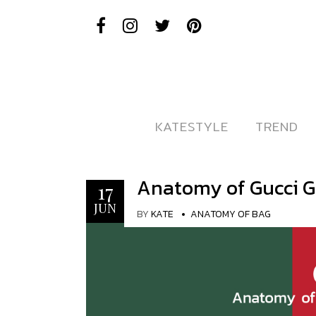
KATESTYLE
KATESTYLE
TREND
TREND
Anatomy of Gucci G
17
JUN
BY
KATE
ANATOMY OF BAG