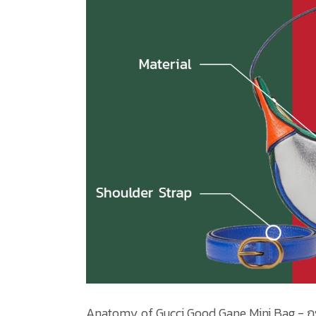
Anatomy of Gucci Good Gane Mini Bag - กร