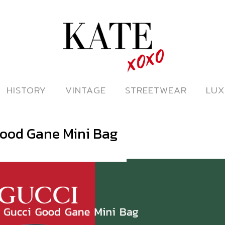
ดูหนังออนไลน์
HISTORY
HISTORY
VINTAGE
VINTAGE
STREETWEAR
STREETWEAR
LUX
LUX
ood Gane Mini Bag