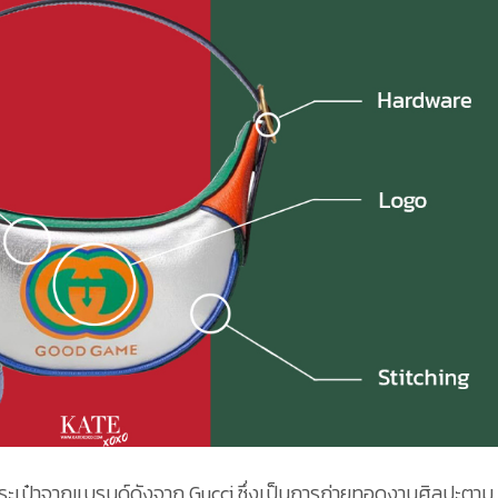
ะเป๋าจากแบรนด์ดังจาก Gucci ซึ่งเป็นการถ่ายทอดงานศิลปะตาม