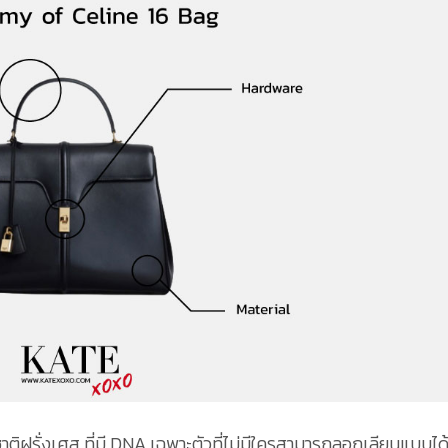
ิฝรั่งเศส ที่มี DNA เฉพาะตัวที่ไม่มีใครสามารถลอกเลียนแบบได