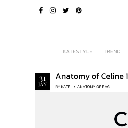
KATESTYLE
KATESTYLE
TREND
TREND
Anatomy of Celine 
31
JAN
BY
KATE
ANATOMY OF BAG