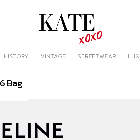
ดูหนังออนไลน์
HISTORY
HISTORY
VINTAGE
VINTAGE
STREETWEAR
STREETWEAR
LUX
LUX
16 Bag