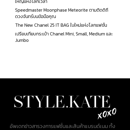
ยอดนิยมสำหรับแฟชั่นนิสต้าในปีนี้ Louis Vuitton All In
ใหญ่แห่งโลกเวลา
Louis Vuitton All In เป็นหนึ่งในกระเป๋าใหม่ที่ได้รับ
Speedmaster Moonphase Meteorite ตามติดดิถี
ความนิยมอย่างรวดเร็วจาก Louis Vuitton รุ่นนี้ได้รับ
ดวงจันทร์บนข้อมือคุณ
การเปิดตัวครั้งแรกใน ปี 2021 ภายใต้การออกแบบที่ทัน
The New Chanel 25 IT BAG ใบใหม่แห่งโลกแฟชั่น
สมัยและตอบโจทย์การใช้งานในชีวิตประจำวัน โดย
เปรียบเทียบกระเป๋า Chanel Mini, Small, Medium และ
Louis Vuitton All In ได้รับแรงบันดาลใจจากดีไซน์ที่มุ่ง
Jumbo
เน้นการใช้งานที่หลากหลายและสะดวกสบาย ทั้งในแง่
ของขนาดและฟังก์ชันการใช้งาน ทำให้เป็นกระเป๋าที่ไม่
เพียงแต่หรูหรา แต่ยังสะท้อนถึงความคลาสสิกและ
ความทันสมัยในเวลาเดียวกัน การออกแบบและวัสดุ
วัสดุหลัก: กระเป๋า Louis Vuitton All In ทำจากแคนวาส
Monogram อันเป็นเอกลักษณ์ของแบรนด์ Louis
Vuitton ซึ่งมีความทนทานและสามารถใช้งานได้ยาวนาน
พร้อมความสามารถในการทนทานต่อสภาพอากาศต่าง
ๆ อีกทั้งยังมีวัสดุอีกหลากหลายให้เลือกในรุ่น All in BB
รายละเอียดดีไซน์: ...
อัพเดทข่าวสารวงการแฟชั่นและสินค้าแบรนด์เนม ทั้ง