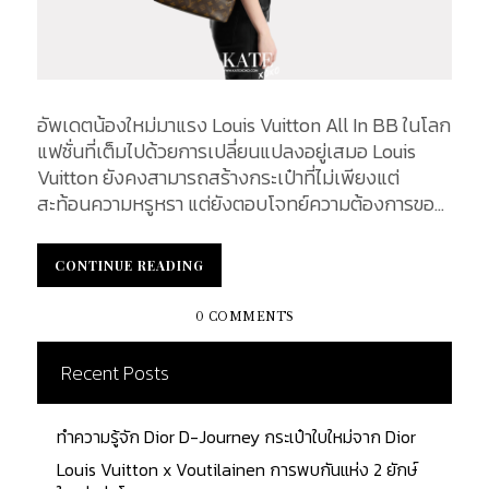
อัพเดตน้องใหม่มาแรง Louis Vuitton All In BB ในโลก
แฟชั่นที่เต็มไปด้วยการเปลี่ยนแปลงอยู่เสมอ Louis
Vuitton ยังคงสามารถสร้างกระเป๋าที่ไม่เพียงแต่
สะท้อนความหรูหรา แต่ยังตอบโจทย์ความต้องการของ
ผู้หญิงในยุคปัจจุบันได้อย่างลงตัว และหนึ่งในรุ่นที่
กำลังเป็นที่พูดถึงมากที่สุด คือ LV รุ่น All In BB
CONTINUE READING
CONTINUE READING
กระเป๋ารุ่นใหม่ที่ได้รับการเปิดตัวในปี 2021 และกลาย
เป็นหนึ่งในไอเท็มที่ไม่ควรพลาดสำหรับแฟน ๆ Louis
0 COMMENTS
Vuitton ดีไซน์ที่ทันสมัย ขนาดกระทัดรัดและฟังก์ชันการ
ใช้งานที่สะดวกสบาย All In BB พร้อมจะทำให้ทุกลุคของ
Recent Posts
คุณโดดเด่นและมีเสน่ห์ขึ้นทันที ในบทความนี้ เราจะพา
คุณไปทำความรู้จักกับ Louis Vuitton All In BB ทั้ง
ทำความรู้จัก Dior D-Journey กระเป๋าใบใหม่จาก Dior
จากการออกแบบ วัสดุที่ใช้ การใช้งานที่หลากหลาย รวม
ถึงราคาของกระเป๋ารุ่นนี้ที่ทำให้มันกลายเป็นตัวเลือก
Louis Vuitton x Voutilainen การพบกันแห่ง 2 ยักษ์