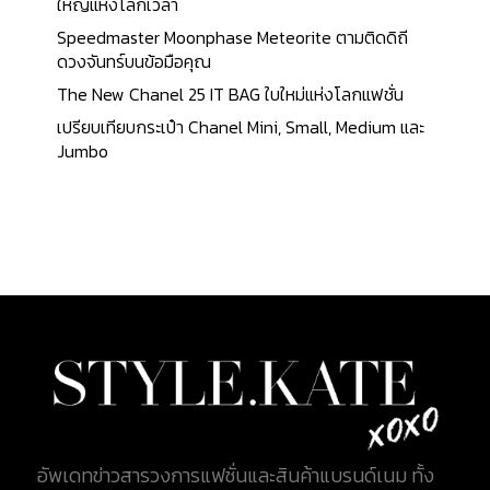
ยอดนิยมสำหรับแฟชั่นนิสต้าในปีนี้ Louis Vuitton All In
ใหญ่แห่งโลกเวลา
Louis Vuitton All In เป็นหนึ่งในกระเป๋าใหม่ที่ได้รับ
Speedmaster Moonphase Meteorite ตามติดดิถี
ความนิยมอย่างรวดเร็วจาก Louis Vuitton รุ่นนี้ได้รับ
ดวงจันทร์บนข้อมือคุณ
การเปิดตัวครั้งแรกใน ปี 2021 ภายใต้การออกแบบที่ทัน
The New Chanel 25 IT BAG ใบใหม่แห่งโลกแฟชั่น
สมัยและตอบโจทย์การใช้งานในชีวิตประจำวัน โดย
เปรียบเทียบกระเป๋า Chanel Mini, Small, Medium และ
Louis Vuitton All In ได้รับแรงบันดาลใจจากดีไซน์ที่มุ่ง
Jumbo
เน้นการใช้งานที่หลากหลายและสะดวกสบาย ทั้งในแง่
ของขนาดและฟังก์ชันการใช้งาน ทำให้เป็นกระเป๋าที่ไม่
เพียงแต่หรูหรา แต่ยังสะท้อนถึงความคลาสสิกและ
ความทันสมัยในเวลาเดียวกัน การออกแบบและวัสดุ
วัสดุหลัก: กระเป๋า Louis Vuitton All In ทำจากแคนวาส
Monogram อันเป็นเอกลักษณ์ของแบรนด์ Louis
Vuitton ซึ่งมีความทนทานและสามารถใช้งานได้ยาวนาน
พร้อมความสามารถในการทนทานต่อสภาพอากาศต่าง
ๆ อีกทั้งยังมีวัสดุอีกหลากหลายให้เลือกในรุ่น All in BB
รายละเอียดดีไซน์: ...
อัพเดทข่าวสารวงการแฟชั่นและสินค้าแบรนด์เนม ทั้ง