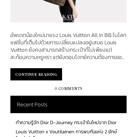
อัพเดตน้องใหม่มาแรง Louis Vuitton All In BB ในโลก
แฟชั่นที่เต็มไปด้วยการเปลี่ยนแปลงอยู่เสมอ Louis
Vuitton ยังคงสามารถสร้างกระเป๋าที่ไม่เพียงแต่
สะท้อนความหรูหรา แต่ยังตอบโจทย์ความต้องการของ
ผู้หญิงในยุคปัจจุบันได้อย่างลงตัว และหนึ่งในรุ่นที่
กำลังเป็นที่พูดถึงมากที่สุด คือ LV รุ่น All In BB
CONTINUE READING
CONTINUE READING
กระเป๋ารุ่นใหม่ที่ได้รับการเปิดตัวในปี 2021 และกลาย
เป็นหนึ่งในไอเท็มที่ไม่ควรพลาดสำหรับแฟน ๆ Louis
0 COMMENTS
Vuitton ดีไซน์ที่ทันสมัย ขนาดกระทัดรัดและฟังก์ชันการ
ใช้งานที่สะดวกสบาย All In BB พร้อมจะทำให้ทุกลุคของ
Recent Posts
คุณโดดเด่นและมีเสน่ห์ขึ้นทันที ในบทความนี้ เราจะพา
คุณไปทำความรู้จักกับ Louis Vuitton All In BB ทั้ง
ทำความรู้จัก Dior D-Journey กระเป๋าใบใหม่จาก Dior
จากการออกแบบ วัสดุที่ใช้ การใช้งานที่หลากหลาย รวม
ถึงราคาของกระเป๋ารุ่นนี้ที่ทำให้มันกลายเป็นตัวเลือก
Louis Vuitton x Voutilainen การพบกันแห่ง 2 ยักษ์