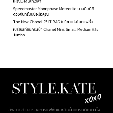
ท่านไปรู้จักกับนาฬิกา 10 อันดับนาฬิกาของผู้หญิง จาก
ใหญ่แห่งโลกเวลา
แบรนด์ Rolex ที่ขึ้นชื่อว่ามีราคาแพงที่สุด จะมีรุ่นใดบ้าง
Speedmaster Moonphase Meteorite ตามติดดิถี
นั้น ติดตามไปพร้อมกัน อันดับที่ 10 Rolex Ladies
ดวงจันทร์บนข้อมือคุณ
Masterpiece White Gold Watch The Rolex Ladies
The New Chanel 25 IT BAG ใบใหม่แห่งโลกแฟชั่น
Masterpiece White Gold เรือนนี้ เป็นนาฬิการุ่น
เปรียบเทียบกระเป๋า Chanel Mini, Small, Medium และ
Datejust ตัวเรือนมีขนาดเส้นผ่านศูนย์กลาง 29
Jumbo
มิลลิเมตร ขอบนาฬิกาประดับด้วยเพชรจำนวน 116 เม็ด
และเพชรอีก 24 เม็ด...
อัพเดทข่าวสารวงการแฟชั่นและสินค้าแบรนด์เนม ทั้ง