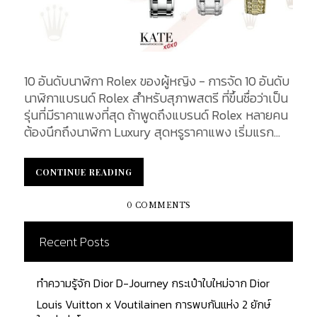
10 อันดับนาฬิกา Rolex ของผู้หญิง - การจัด 10 อันดับ
นาฬิกาแบรนด์ Rolex สำหรับสุภาพสตรี ที่ขึ้นชื่อว่าเป็น
รุ่นที่มีราคาแพงที่สุด ถ้าพูดถึงแบรนด์ Rolex หลายคน
ต้องนึกถึงนาฬิกา Luxury สุดหรูราคาแพง เริ่มแรก
เป็นที่รู้จักภายใต้ชื่อ "Wilsdorf and Davis" ซึ่งก่อตั้ง
โดย ฮันส์ วิลส์ดอร์ฟ (Hans Wildorf) และ อัลเฟรด เด
CONTINUE READING
CONTINUE READING
วิส (Alfred Davis) ณ กรุงลอนดอน ประเทศอังกฤษ
เมื่อปี ค.ศ. 1905 จนกระทั่งบริษัทเปลี่ยนชื่อเป็น Rolex
0 COMMENTS
ที่เราคุ้นหูในปัจจุบัน และได้ย้ายฐานที่ตั้งมาอยู่ที่ประเทศ
สวิสเซอร์แลนด์ เมื่อปี ค.ศ. 1919 ความหรูหราที่บรรจง
Recent Posts
สรรค์สร้างขึ้น นอกจากในเรื่องของการคัดสรรวัสดุใน
การผลิตอย่างดีแล้ว ยังอบอวลไปด้วยดีไซน์การ
ทำความรู้จัก Dior D-Journey กระเป๋าใบใหม่จาก Dior
ออกแบบอันเป็นเอกลักษณ์และคงความคลาสสิกไว้ ไม่
ว่าเวลาจะผ่านไปนานแค่ไหน สำหรับบทความนี้ เราจะนำ
Louis Vuitton x Voutilainen การพบกันแห่ง 2 ยักษ์