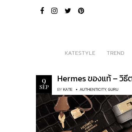
KATESTYLE
KATESTYLE
TREND
TREND
Hermes ของแท้ – วิธี
9
SEP
BY
KATE
AUTHENTICITY
,
GURU