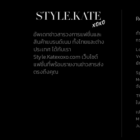
R
ท
อัพเดทข่าวสารวงการแฟชั่นและ
ก
สินค้าแบรนด์เนม ทั้งไทยและต่าง
ประเทศ ได้กับเรา
L
Style.Katexoxo.com เว็บไซต์
V
ยั
แฟชั่นที่พร้อมรายงานข่าวสารส่ง
ตรงถึงคุณ
S
M
จั
T
ใบ
เ
M
J