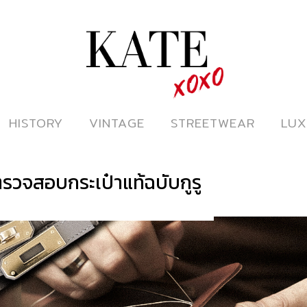
ดูหนังออนไลน์
HISTORY
HISTORY
VINTAGE
VINTAGE
STREETWEAR
STREETWEAR
LUX
LUX
ตรวจสอบกระเป๋าแท้ฉบับกูรู