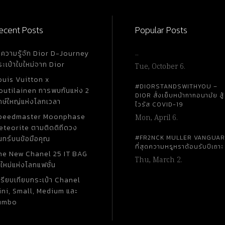
ecent Posts
Popular Posts
ำความรู้จัก Dior D-Journey
…
ระเป๋าใบใหม่จาก Dior
Tue, October 6.
ouis Vuitton x
#DIORSTANDSWITHYOU –
outilainen การพบกันแห่ง 2
DIOR สั่งเย็บหน้ากากอนามัย สู้
กษ์ใหญ่แห่งโลกเวลา
ไวรัส COVID-19
peedmaster Moonphase
Mon, April 6.
eteorite ตามติดดิถีดวง
#FR2NCK MULLER VANGUA
นทร์บนข้อมือคุณ
ที่สุดความหรูหราต้อนรับปีเถาะ
he New Chanel 25 IT BAG
Thu, March 2.
ใหม่แห่งโลกแฟชั่น
ปรียบเทียบกระเป๋า Chanel
ini, Small, Medium และ
umbo