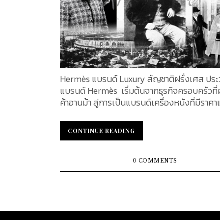
Hermès แบรนด์ Luxury สัญชาติฝรั่งเศส ประว
แบรนด์ Hermès เริ่มต้นจากธุรกิจครอบครัวที่
ค้าอานม้า สู่การเป็นแบรนด์เครื่องหนังที่มีรา
ซื้อยากที่สุดแบรนด์หนึ่งของโลก อะไรที่อยู่เบื้อ
วามสำเร็จของ Hermès ภายใต้โลโก้รูปม้าและถุ
CONTINUE READING
CONTINUE READING
กระดาษสีส้มที่คุ้นตา ร่วมเดินทางค้นหาคำตอบ
ทางที่โปรยไปด้วยมนต์เสน่ห์ ตามรอยประวัติศาส
ยาวนานถึง 182 ปี ไปกับอาชา อันแสนสง่างามนี้..
0 COMMENTS