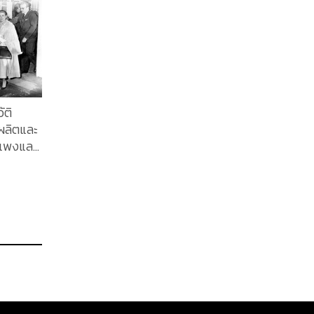
ัติ
ผลิตและ
คาแพงและ
งหลังค
ง
บนเส้น
ตร์ที่
.