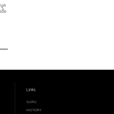
อมูล
ซื้อ
้น
s
งดี
ัง
ัว
Links
GURU
HISTORY