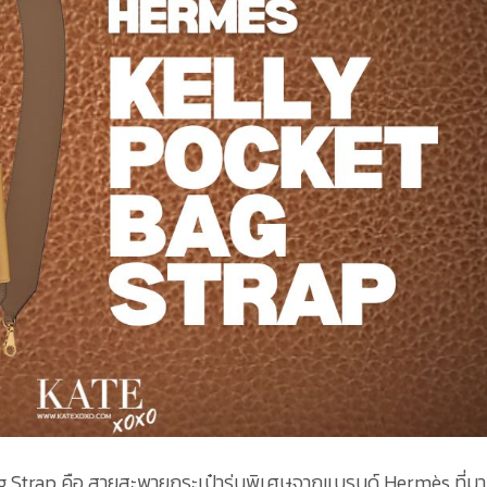
g Strap คือ สายสะพายกระเป๋ารุ่นพิเศษจากแบรนด์ Hermès ที่มา