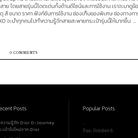
บสาย โดยสายรุ่นนี้โดดเด่นทั้งด้านดีไซน์และการใช้งาน เราจะมาดูข้
ว วัสดุ สี ขนาด ราคา ฟังก์ชันการใช้งาน ช่องเก็บของพิเศษ ช่องทางการ
O จะนำทุกคนไปทำความรู้จักสายสะพายกระเป๋ารุ่นนี้ให้มากขึ้น
สินค้าที่ผลิตในปี 2020 จะมีตราประทับปี
 ซึ่งบ่งชี้ว่าสายรุ่นนี้ถูกผลิตและออกสู่ตลาดครั้งแรกในช่วงปีนั
ป็นหนึ่งในแอคเซสซอรีที่ได้รับความสนใจอย่างมากจากสาวก Hermè
0 COMMENTS
วัวแท้สองชนิดคือ Swift และ Epsom ซึ่งเป็นเอกลักษณ์สำคัญขอ
ิดคือ Swift และ Epsom ซึ่งเป็นเอกลักษณ์สำคัญของดีไซน์ สาย​หน
วามเงาละเอียดอ่อน ให้สัมผัสที่นุ่มมือและยืดหยุ่น (หนัง Swift เปิดต
ประกอบกันอย่างลงตัว...
ecent Posts
Popular Posts
ำความรู้จัก Dior D-Journey
…
ระเป๋าใบใหม่จาก Dior
Tue, October 6.