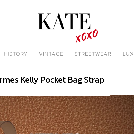
ดูหนังออนไลน์
HISTORY
HISTORY
VINTAGE
VINTAGE
STREETWEAR
STREETWEAR
LUX
LUX
ermes Kelly Pocket Bag Strap