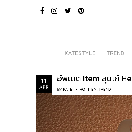
KATESTYLE
KATESTYLE
TREND
TREND
อัพเดต Item สุดเก๋ H
11
APR
BY
KATE
HOT ITEM
,
TREND