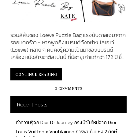
รวมสีสันของ Loewe Puzzle Bag แรงบันดาลใจมาจาก
รอยแตกร้าว - หากพูดถึงแบรนด์ดังอย่าง โลเอเว่
(Loewe) หลาย ๆ คนคงรู้ความเป็นมาของแบรนด์
เครื่องหนังสัญชาติสเปนนี้ ที่มีอายุเก่าแก่กว่า 172 ปี ซึ่ง
ถือความเป็นมาเกิดขึ้นจากกลุ่มช่างฝีมือในกรุงมาดริด
(Madrid) โดยได้ มิสเตอร์ เอ็นริเก โลเอเว่ โรเยสเบิร์ก
CONTINUE READING
CONTINUE READING
(Enrique Loewe Roessberg) ช่างฝีมือผู้ชำนาญการ
ด้านทักษะเครื่องหนังโดยเฉพาะ มาร่วมบริหารงานอีก
0 COMMENTS
ด้วย และแน่นนอนว่า กระเป๋ารุ่นฮิตอย่าง Puzzle Bag
ได้รับตำแหน่ง ‘ไอคอนิกแบ๊ก’ (Iconic Bag) ของแบรนด์
Recent Posts
ไปเป็นที่เรียบร้อย ด้วยเอกลักษณ์ที่โดดเด่นจากโลเอเว่
(Loewe) เป็นรุ่นยอดนิยมอันดับต้น ๆ ที่ถูกกล่าวถึง ซึ่ง
ทำความรู้จัก Dior D-Journey กระเป๋าใบใหม่จาก Dior
กระเป๋าใบนี้ดูจะเข้ากันได้ดีกับทุกไลฟ์สไตล์ในแต่ละวัน
ของสาว ๆ จนเรียกได้ว่า ขึ้นแท่น It bag ข้างกายของผู้
Louis Vuitton x Voutilainen การพบกันแห่ง 2 ยักษ์