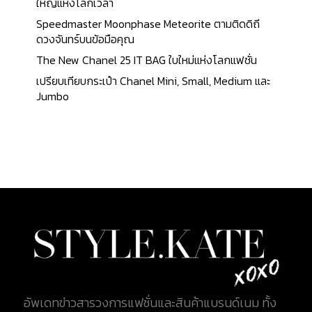
หญิงในยุคปัจจุบันเลยก็ว่าได้ และในวันนี้เราได้รวบรวม
ใหญ่แห่งโลกเวลา
สีของรุ่นนี้มาให้สาว ๆ ได้รับชมเป็นที่เรียบร้อยแล้ว 1.
Speedmaster Moonphase Meteorite ตามติดดิถี
COLOR ในปัจจุบันสีของกระเป๋ารุ่น Puzzle มีทั้งหมด
ดวงจันทร์บนข้อมือคุณ
ถึง 45 สีด้วยกัน เรียกได้ว่า มีการผสมผสานสีต่าง ๆ
The New Chanel 25 IT BAG ใบใหม่แห่งโลกแฟชั่น
มากมาย ที่สาว ๆ สามารถหาสีที่ถูกใจได้อย่างแน่นอน
เปรียบเทียบกระเป๋า Chanel Mini, Small, Medium และ
โดยแต่ละเฉดสีที่นำมามิกซ์เข้ากันนั้น เรียกได้ว่า เป็น
Jumbo
ความแตกต่างที่ลงตัว และด้วยรูปทรงของรุ่นนี้มี
ลักษณะที่สวยงามอยู่แล้ว เพิ่มเรื่องสีเข้ามาทำให้กระเป๋า
เด่นยิ่งขึ้นไปอีกค่ะ และด้วยแต่ละโทนสีที่ได้นำมาใช้จะมีสี
โทนร้อนและสีโทนเย็นคละกันไป หรือบางใบได้นำทั้ง
สองโทนสีมาผสมผสานกันได้อย่างลงตัวอย่างน่าเหลือ
เชื่ออีกด้วย พร้อมทั้งหนังที่นำมาทำกระเป๋านั้นมีความ
ทนทานต่อการใช้งานเป็นอย่างมาก สาว ๆ ที่กำลังมอง
หากระเป๋าสีสวยและทนทานสักใบ รุ่นนี้เป็นอีกรุ่นที่
แนะนำค่ะ บางใบในคอลเลคชั่นนี้ อาจจะมาในรูปแบบของ
หนังสาน หรือผ้าถัก เพื่อเพิ่มความพิเศษของรุ่น ในบาง
ใบอาจจะมาในรูปแบบลวดลายที่สวยงามสื่อถึงศิลปะที่
งดงาม ซึ่งสามารถบ่งบอกถึงตัวตอนของแบรนด์ได้
อัพเดทข่าวสารวงการแฟชั่นและสินค้าแบรนด์เนม ทั้ง
อย่างเด่นชัด ด้วยศิลปะที่โดดเด่นในการผลิตกระเป๋าต่ละ