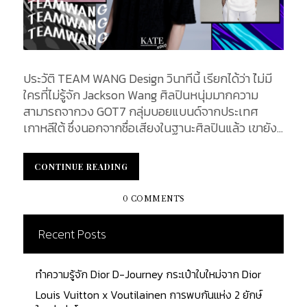
ประวัติ TEAM WANG Design วินาทีนี้ เรียกได้ว่า ไ่ม่มี
ใครที่ไม่รู้จัก Jackson Wang ศิลปินหนุ่มมากความ
สามารถจากวง GOT7 กลุ่มบอยแบนด์จากประเทศ
เกาหลีใต้ ซึ่งนอกจากชื่อเสียงในฐานะศิลปินแล้ว เขายัง
เป็นผู้บริหารค่ายเพลง รวมถึงเป็นเจ้าของแบรนด์
แฟชั่นสตรีทแวร์อย่าง TEAM WANG Design ซึ่งเพิ่ง
CONTINUE READING
CONTINUE READING
ทำการเปิดตัวคอลเล็กชั่นใหม่เมื่อไม่นานมานี้
KATEXOXO จะพาทุกคนไปทำความรู้จักกับ Jackson
0 COMMENTS
Wang และแบรนด์แฟชั่นของเขากันให้มากขึ้น...
Recent Posts
ทำความรู้จัก Dior D-Journey กระเป๋าใบใหม่จาก Dior
Louis Vuitton x Voutilainen การพบกันแห่ง 2 ยักษ์