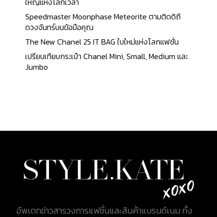
เขาได้ร่วมกันเปิดร้านเสริมสวยโดยใช้ชื่อว่า Modern
ใหญ่แห่งโลกเวลา
Coiffeur München ด้วยความที่เขาเป็นดาราทำให้เพื่อน
Speedmaster Moonphase Meteorite ตามติดดิถี
ๆ ในวงการแวะเวียนมาใช้บริการร้านเสริมสวยอยู่เป็น
ดวงจันทร์บนข้อมือคุณ
ประจำ ในปี ค.ศ. 1975 เขาและภรรยาได้สร้างชุดกระเป๋า
The New Chanel 25 IT BAG ใบใหม่แห่งโลกแฟชั่น
เครื่องสำอางสีขาวที่มีโลโก้ MCM ไว้มอบให้สำหรับ
เปรียบเทียบกระเป๋า Chanel Mini, Small, Medium และ
ลูกค้าที่มาใช้บริการร้านเสริมสวย ซึ่งในปีเดียวกันนั้นเอง
Jumbo
ที่ ไมเคิล โครเมอร์ ได้ไปถ่ายทำภาพยนต์ที่อิตาลี เขา
สังเกตเห็นว่าพนักงานบริการของโรงแรมจะดูแลลูกค้า
ที่ใช้กระเป๋าเดินทางจากแบรนด์ Louis Vuitton เป็น
พิเศษ นั่นทำให้เขามีความคิดที่จะสร้างกระเป๋าเดินทาง
ของภายใต้แบรนด์ตัวเองขึ้นมา ไมเคิล โครเมอร์ ร่วมมือ
กับผู้ผลิตกระเป๋าเดินทาง เพื่อออกแบบและสร้าง
กระเป๋าเดินทางสีคอนยัค (Cognac) ซึ่งเขาเรียกว่า
Visetos มาพร้อมกับโลโก้ MCM...
อัพเดทข่าวสารวงการแฟชั่นและสินค้าแบรนด์เนม ทั้ง