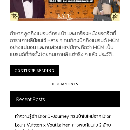
ถ้าหากพูดถึงแบรนด์กระเป๋า และเครื่องหนังยอดฮิตที่
ดาราเกาหลีนิยมใช้ หลาย ๆ คนก็คงนึกถึงแบรนด์ MCM
อย่างแน่นอน และคนส่วนใหญ่มักจะคิดว่า MCM เป็น
แบรนด์ที่ก่อตั้งโดยคนเกาหลี แต่จริง ๆ แล้ว ประวัติ
MCM เริ่มขึ้นที่มิวนิก ประเทศเยอรมนีเมื่อกว่า 40 ปีที่
แล้ว ด้วยเฉดสีคอนยัค (Cognac) ที่โดดเด่นไม่เหมือน
CONTINUE READING
CONTINUE READING
ใคร และลวดลายโมโนแกรม Visetos (วิเซโต้) ทำให้
แบรนด์กลายเป็นที่จดจำจนได้รับความนิยมจากคนทั่ว
0 COMMENTS
ทั้งเอเชียละยุโรป! The History of MCM ประวัติ MCM
นั้นเริ่มจากแบรนด์เครื่องหนังหรูหราสัญชาติเยอรมัน
Recent Posts
MCM ก่อตั้งเมื่อปี ค.ศ. 1977 ที่มิวนิกในเยอรมนี ผู้ก่อ
ตั้งแบรนด์คือ ไมเคิล โครเมอร์ (Michael Cromer) เขา
ทำความรู้จัก Dior D-Journey กระเป๋าใบใหม่จาก Dior
เกิดเมื่อวันที่ 21 สิงหาคม ค.ศ. 1939 ที่เมืองเครเฟลด์
ประเทศเยอรมนี โดย ไมเคิล โครเมอร์ และภรรยาของ
Louis Vuitton x Voutilainen การพบกันแห่ง 2 ยักษ์