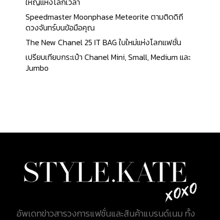
พัฒนาให้เข้ากับยุคสมัย หนึ่งในนั้นคือศิลปะทางแฟชั่นที่
ใหญ่แห่งโลกเวลา
ถือกำเนิดขึ้น ในนาม "โอต์ กูตูร์" House of Haute
Speedmaster Moonphase Meteorite ตามติดดิถี
Couture - จุดกำเนิด Haute Couture โอต์ กูตูร์ เป็น
ดวงจันทร์บนข้อมือคุณ
แนวความคิดที่เกิดขึ้นจากนักออกแบบชาวอังกฤษ นาม
The New Chanel 25 IT BAG ใบใหม่แห่งโลกแฟชั่น
ว่า Charles Frederick Worth (ชาร์ลส์ เฟรเดอริกต์
เปรียบเทียบกระเป๋า Chanel Mini, Small, Medium และ
เวิร์ธ) เขาเกิดเมื่อปี ค.ศ. 1825 และเริ่มฝึกงานที่
Jumbo
ลอนดอน ก่อนที่จะย้ายมาที่ปารีส ในปี ค.ศ. 1845 ใน
ตำแหน่งพนักงานขายเครื่องแต่งกายให้กับเสื้อผ้า
แบรนด์ Gagelin เขาสำเร็จการศึกษาจากแผนกตัดเย็บ
เสื้อผ้าและได้รับรางวัลชมเชยจากการจัดแสดงที่งาน
นิทรรศการอันยิ่งใหญ่ในปี ค.ศ. 1851 ที่ลอนดอน และ
งานนิทรรศการ Paris Exposition Universelle ในปี
ค.ศ. 1855 Charles Frederick Worth (ชาร์ลส์ เฟรเด
อริกต์ เวิร์ธ) หลังจากนั้น ในปี ค.ศ. 1858...
อัพเดทข่าวสารวงการแฟชั่นและสินค้าแบรนด์เนม ทั้ง