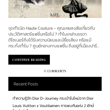
จุดกำเนิด Haute Couture - คุณเคยสงสัยเกี่ยวกับ
ประวัติศาสตร์แฟชั่นหรือไม่ ? ทำไมเหล่าบรรดา
ดีไซเนอร์ถึงได้รับความนิยมและมีชื่อเสียง หรือแม้
กระทั่งทำไม ? ศูนย์กลางทางแฟชั่น ถึงอยู่ที่เมืองปารีส
แทนที่จะเป็นเมืองลอนดอนหรือแมดริท เป็นเวลาหลาย
พันปีมาแล้ว ที่ผู้คนให้ความสนใจในเรื่องของแฟชั่น แต่
CONTINUE READING
CONTINUE READING
ทว่า อุตสาหกรรมแฟชั่นที่เรารู้จักคุ้นเคยกันในปัจจุบัน
ไม่ได้ก่อตัวเป็นรูปเป็นร่างจนกระทั่งช่วงปี 1850s
0 COMMENTS
เป็นต้นมา หากประวัติศาสตร์ ถูกพิมพ์ไว้ในหนังสือ
หลายล้านเล่มต่อเนื่องมาเป็นเวลาหลายศตวรรษ
Recent Posts
วิวัฒนาการการแต่งกายรวมถึงแฟชั่นต่าง ๆ ก็เป็นตัว
บ่งบอกถึงทุกช่วงเหตุการณ์ของประวัติศาสตร์เช่นกัน
ทำความรู้จัก Dior D-Journey กระเป๋าใบใหม่จาก Dior
ในศตวรรษที่ 19 มหานครปารีส ถูกขนามนามว่าเป็น
เมืองศูนย์กลางของอุตสาหกรรมแฟชั่น ที่ถูกปรับและ
Louis Vuitton x Voutilainen การพบกันแห่ง 2 ยักษ์