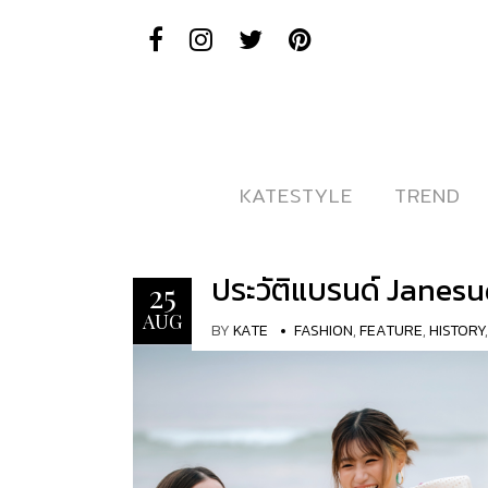
KATESTYLE
KATESTYLE
TREND
TREND
ประวัติแบรนด์ Janesud
25
AUG
BY
KATE
FASHION
,
FEATURE
,
HISTORY