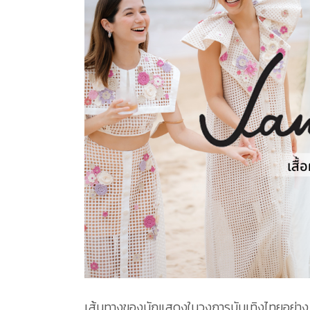
เส้นทางของนักแสดงในวงการบันเทิงไทยอย่าง เจน