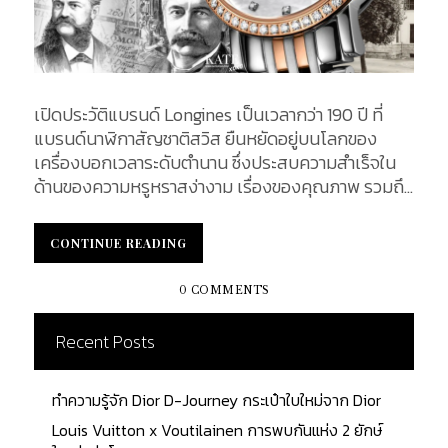
เปิดประวัติแบรนด์ Longines เป็นเวลากว่า 190 ปี ที่
แบรนด์นาฬิกาสัญชาติสวิส ยืนหยัดอยู่บนโลกของ
เครื่องบอกเวลาระดับตำนาน ซึ่งประสบความสำเร็จใน
ด้านของความหรูหราสง่างาม เรื่องของคุณภาพ รวมถึง
ความเที่ยงตรง อันเป็นคุณสมบัติของนาฬิกาสวิส เป็น
ผู้บุกเบิกด้านกลไกนาฬิกา ในยุคช่วงท้ายศตวรรษที่ 19
CONTINUE READING
CONTINUE READING
เรื่องราวทั้งหมดเริ่มต้นขึ้นเมื่อ 190 ปีก่อน หรือเมื่อปี
ค.ศ. 1832 และ KATEXOXO จะพาคุณกลับไปจุดเริ่มต้น
0 COMMENTS
พร้อม ๆ กัน Early History อุตสาหกรรมการผลิต
นาฬิกาของสวิสดูแตกต่างไปจากเดิมมากในช่วงต้น
Recent Posts
ศตวรรษที่ 19 เมื่อเทียบกับในทุกวันนี้ โดยทั่วไปแล้ว
ส่วนประกอบแต่ละชิ้นจะผลิตขึ้นในบ้านของครอบครัวทั่ว
ทำความรู้จัก Dior D-Journey กระเป๋าใบใหม่จาก Dior
ภูมิภาค Jura อันเป็นเขตหนึ่งของประเทศสวิตเซอร์
แลนด์ โดยแต่ละครอบครัวจะมีความเชี่ยวชาญแต่ละ
Louis Vuitton x Voutilainen การพบกันแห่ง 2 ยักษ์