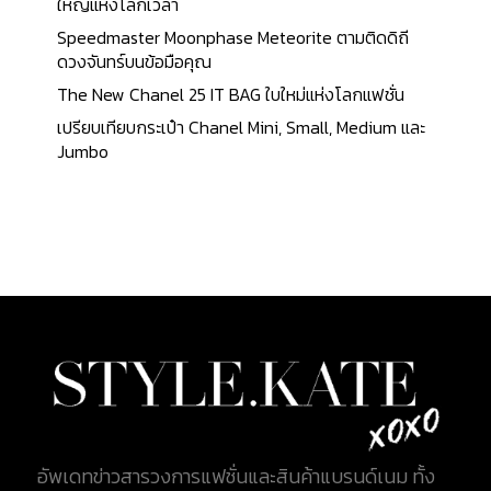
ประเภทแต่ละส่วนแตกต่างกันออกไป เมื่อแต่ละชิ้นส่วน
ใหญ่แห่งโลกเวลา
สำเร็จแล้ว ส่วนประกอบเหล่านี้จะถูกรวบรวมโดย
Speedmaster Moonphase Meteorite ตามติดดิถี
สำนักงานการค้า Raiguel Jeune et Cie comptoirs อัน
ดวงจันทร์บนข้อมือคุณ
เปรียบเสมือนแบรนด์ในปัจจุบัน comptoirs จะทำ
The New Chanel 25 IT BAG ใบใหม่แห่งโลกแฟชั่น
หน้าที่ในการประกอบและจัดจำหน่าย จากนั้น Comptoir
เปรียบเทียบกระเป๋า Chanel Mini, Small, Medium และ
จะแจกจ่ายชิ้นส่วนให้กับช่างนาฬิกาแต่ละรายเพื่อ
Jumbo
ประกอบผลงานในขั้นสุดท้ายที่บ้านของพวกเขาอีกครั้ง
จากนั้นจึงนำนาฬิกาที่ประกอบสำเร็จมาประกอบเสร็จ
สรรพแล้วส่งกลับไปยัง Comptoir แล้วจึงนำไป
จำหน่าย ซึ่งเราเรียกระบบแบบนี้ว่า "établissage" ระบบ
ดังกล่าว คือการให้ช่างนาฬิกาทำงานจากที่บ้าน เมื่อ
สำเร็จ จึงนำผลิตภัณฑ์ส่งกลับให้สำนักงาน Longines
ก่อตั้งขึ้น เมื่อปี ค.ศ. 1832 โดย Auguste Agassiz (ออกุ
สต์ อากาซิซ) ผู้ซึ่งได้รับการฝึกอบรมด้านธุรกิจและ
ทำงานในอุตสาหกรรมการธนาคารมาระยะหนึ่ง ในปีนั้น
เขาและหุ้นส่วนอีก 2 คน นามว่า Henri Raiguel และ
Florian Morel (ซึ่งมีศักดิ์เป็นพี่เขย) ได้ตัดสินใจที่จะ
เปิดบริษัทผลิตนาฬิกาของตนเองขึ้น ในฐานะโรงงาน
อัพเดทข่าวสารวงการแฟชั่นและสินค้าแบรนด์เนม ทั้ง
ประกอบที่เมือง Saint-Imier ในประเทศสวิตเซอร์แลนด์