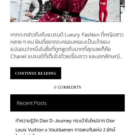
หากจะกล่าวถึงถึงแบรนด์ Luxury Fashion ที่หญิงสาว
หลาย ๆ คน ฝันที่อยากจะครอบครองเป็นเจ้าของ
แน่นอนว่าหนึ่งในชื่อที่ถูกพูดถึงมากที่สุดเลยก็คือ
Chanel แบรนด์ที่เต็มไปด้วยเรื่องราว และเอกลักษณ์ที่
ชวนให้คุณหลงใหล ซึ่งในบทความนี้จะมาแนะนำเทคนิคที่
เราได้ไปล้วงลับข้อมูลจาก SA ของ Chanel มาว่า ต้อง
CONTINUE READING
CONTINUE READING
ทำอย่างไรถึงจะได้เข้าเป็นหนึ่งในแขก VVIP Chanel
พร้อมแจ้งถึงสิทธิพิเศษต่าง ๆ มากมายที่บรรดาแขก
0 COMMENTS
VVIP จะได้รับ About Chanel Chanel แบรนด์เก่าแก่
สัญชาติฝรั่งเศส ถูกก่อตั้งขึ้นเมื่อปี ค.ศ. 1910 โดย กาเบ
Recent Posts
รียล บอนเนอร์ ชาแนล (Gabrielle Bonheur Chanel)
เธอยังได้ชื่อว่าเป็นนักปฏิวัติการแต่งกายของสุภาพสตรี
ทำความรู้จัก Dior D-Journey กระเป๋าใบใหม่จาก Dior
ในช่วงปี ค.ศ. 1917 ไอเทมที่สร้างชื่อให้กับแบรนด์นั่นก็
คือ กระเป๋า Chanel 2.55 ที่ได้รับความนิยมอย่าง
Louis Vuitton x Voutilainen การพบกันแห่ง 2 ยักษ์