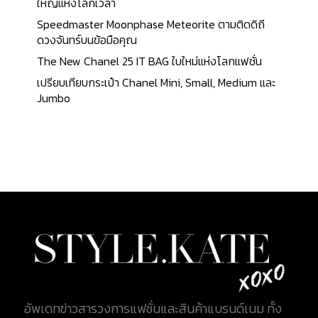
ล้นหลาม และยังเป็นจุดเปลี่ยนทางธุรกิจที่ทำให้ Chanel
ใหญ่แห่งโลกเวลา
กลายมาเป็นแบรนด์สินค้าหรูหราชั้นนำระดับโลกจนถึง
Speedmaster Moonphase Meteorite ตามติดดิถี
ปัจจุบัน Very Important Client ทำอย่างไรถึงจะได้เป็น
ดวงจันทร์บนข้อมือคุณ
แขก VVIP Chanel ? สำหรับกลุ่มลูกค้าคนสำคัญหรือที่
The New Chanel 25 IT BAG ใบใหม่แห่งโลกแฟชั่น
หลาย ๆ คนมักจะชินกับคำว่า VVIP ที่ย่อมาจาก Very
เปรียบเทียบกระเป๋า Chanel Mini, Small, Medium และ
Very Important Person เป็นกลุ่มลูกค้าได้รับการดูแล
Jumbo
เป็นพิเศษ และได้รับการปฏิบัติแตกต่างจากลูกค้าทั่ว ๆ
ไป โดยทางแบรนด์ Chanel เรียกลูกค้ากลุ่มนี้ว่า VIC
(Very Important Client) และการที่ลูกค้าปกติทั่ว ๆ ไป
จะกลายมาเป็นกลุ่มลูกค้า VIC ได้นั้น จะต้องมีคุณสมบัติ
ดังนี้ ลูกค้าจะต้องมีความ...
อัพเดทข่าวสารวงการแฟชั่นและสินค้าแบรนด์เนม ทั้ง