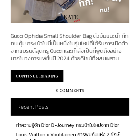
Gucci Ophidia Small Shoulder Bag ตัวมัมแนะนำ ทึก
ทน คุ้ม กระเป๋าใบนี้เป็นหนึ่งในรุ่นใหม่ที่ได้รับการเปิดตัว
จากแบรนด์สุดหรู Gucci และกำลังเป็นที่พูดถึงอย่าง
มากในวงการแฟชั่นปี 2024 ด้วยดีไซน์ที่ผสมผสาน
ระหว่างสไตล์คลาสสิกและความทันสมัย กระเป๋ารุ่นนี้ไม่
เพียงแต่โดดเด่นด้วยลวดลาย GG Supreme ที่เป็น
CONTINUE READING
CONTINUE READING
เอกลักษณ์ แต่ยังมาพร้อมฟังก์ชันการใช้งานที่หลาก
หลาย ตอบโจทย์สาวๆ ที่ต้องการกระเป๋าหรูหรา ทนทาน
0 COMMENTS
ใช้งานได้ในทุกโอกาส ไม่ว่าจะเป็นการไปทำงาน หรือไป
เที่ยวในวันหยุดสุดพิเศษ ในบทความนี้ เราจะพาคุณไป
Recent Posts
ทำความรู้จักกับกระเป๋า Ophidia Shoulder Bag ตั้งแต่
การออกแบบ วัสดุที่ใช้ การใช้งานที่หลากหลาย รวมถึง
ทำความรู้จัก Dior D-Journey กระเป๋าใบใหม่จาก Dior
ราคาจำหน่ายและเหตุผลที่ทำให้กระเป๋ารุ่นนี้กลายเป็นที่
นิยมอย่างรวดเร็วในหมู่แฟชั่นนิสต้า! Gucci Ophidia
Louis Vuitton x Voutilainen การพบกันแห่ง 2 ยักษ์