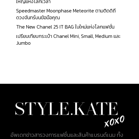
กระเป๋ารุ่น Gucci Ophidia ถูกเปิดตัวครั้งแรกใน ปี
ใหญ่แห่งโลกเวลา
2018 โดย Alessandro Michele ผู้อำนวยการฝ่าย
Speedmaster Moonphase Meteorite ตามติดดิถี
สร้างสรรค์ของ Gucci ซึ่งได้แรงบันดาลใจจากดีไซน์และ
ดวงจันทร์บนข้อมือคุณ
สไตล์ในยุค 70 ของแบรนด์ กระเป๋ารุ่นนี้เป็นการผสม
The New Chanel 25 IT BAG ใบใหม่แห่งโลกแฟชั่น
ผสานระหว่างลวดลาย GG Supreme ซึ่งเป็นเอกลักษณ์
เปรียบเทียบกระเป๋า Chanel Mini, Small, Medium และ
ของ Gucci และวัสดุหนังที่มีคุณภาพสูง ทำให้กระเป๋ารุ่น
Jumbo
Ophidia เป็นตัวแทนของความคลาสสิกที่ยังคงทันสมัย
กระเป๋ารุ่น Ophidia มีทั้งในรูปแบบกระเป๋าสะพายข้าง
และกระเป๋าถือ ซึ่งได้รับความนิยมจากแฟชั่นนิสต้าใน
ทันที ด้วยดีไซน์ที่ลงตัว ใช้งานได้หลากหลาย และเป็นที่
รู้จักในเรื่องของความทนทานและฟังก์ชันที่สะดวกสบาย
ทำให้ Gucci Ophidia กลายเป็นหนึ่งในรุ่นยอดนิยมที่อยู่
ในคอลเล็กชันของผู้คนที่ชื่นชอบแฟชั่นทั่วโลก กระเป๋า
Gucci Ophidia Small Shoulder Bag ได้รับความสนใจ
อย่างมากจากเหล่าแฟชั่นนิสต้าและผู้รักแฟชั่นทั่วโลก
ด้วยการผสมผสานระหว่างดีไซน์คลาสสิกและความ
ทนทานที่เหนือชั้น ทำให้เป็นตัวเลือกยอดนิยมที่ไม่ควร
พลาด กระเป๋ารุ่น Ophidia ได้รับแรงบันดาลใจจากสไตล์
อัพเดทข่าวสารวงการแฟชั่นและสินค้าแบรนด์เนม ทั้ง
ย้อนยุคของ Gucci ที่มีความเป็นอมตะ โดยการนำเสนอ