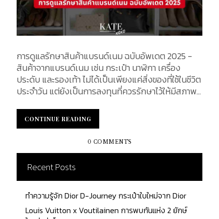
การดูแลรักษาสินค้าแบรนด์เนม ฉบับอัพเดต 2025 -
สินค้าจากแบรนด์เนม เช่น กระเป๋า นาฬิกา เครื่อง
ประดับ และรองเท้า ไม่ได้เป็นเพียงแค่สิ่งของที่ใช้ในชีวิต
ประจำวัน แต่ยังเป็นการลงทุนที่ควรรักษาไว้ให้มีสภาพดี
และคงมูลค่าไว้อย่างยาวนาน ด้วยเหตุนี้ การดูแลรักษา
สินค้าแบรนด์เนมจึงเป็นสิ่งสำคัญ บทความนี้จะ
CONTINUE READING
CONTINUE READING
รวบรวมเคล็ดลับการดูแลรักษาแบรนด์เนมที่มี
ประสิทธิภาพไว้เป็นข้อๆ ดังนี้ การดูแลรักษาสินค้าแบ
0 COMMENTS
รนด์เนม 1. การเก็บรักษาในที่เหมาะสม เก็บสินค้าในถุง
ผ้าหรือกล่องที่มาพร้อมสินค้าเพื่อป้องกันฝุ่น และ
Recent Posts
ความชื้น หลีกเลี่ยงการเก็บในที่ที่มีแสงแดด หรือ ความ
ร้อนโดยตรง ซึ่งอาจทำให้สีซีดหรือวัสดุเสื่อมสภาพ 2.
ทำความรู้จัก Dior D-Journey กระเป๋าใบใหม่จาก Dior
การทำความสะอาดที่ถูกต้อง ใช้ผ้าสะอาด และนุ่มในการ
เช็ดฝุ่น และคราบสกปรกเบื้องต้น สำหรับกระเป๋าหนัง
Louis Vuitton x Voutilainen การพบกันแห่ง 2 ยักษ์