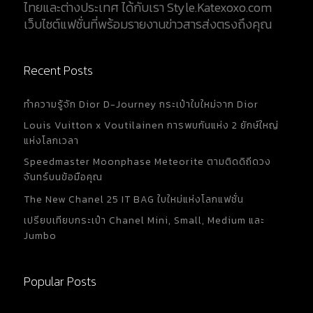
ไทยและต่างประเทศ ได้กับเรา Style.Katexoxo.com
สามารถใช้ซองกันชื้นเพื่อป้องกันความชื้นที่อาจทำให้
เว็บไซต์แฟชั่นที่พร้อมรายงานข่าวสารส่งตรงถึงคุณ
วัสดุเสียหาย และเชื้อราได้ 6. การเลือกใช้บริการมืออาชีพ
สำหรับสินค้าที่มีความซับซ้อน เช่น นาฬิกา ควรนำไป
ตรวจเช็ก และดูแลโดยช่างผู้เชี่ยวชาญประจำแบรนด์
Recent Posts
เท่านั้น ใช้บริการฟื้นฟูสภาพสินค้าจากผู้เชี่ยวชาญด้าน
แบรนด์เนมเพื่อคงความหรูหรา และมูลค่า เพื่อป้องกัน
ทำความรู้จัก Dior D-Journey กระเป๋าใบใหม่จาก Dior
ความเสียหายจากช่าง รวมถึงการสลับอะไหล่อีกด้วย 7.
การป้องกันจากสารเคมี หลีกเลี่ยงการสัมผัสสินค้ากับ
Louis Vuitton x Voutilainen การพบกันแห่ง 2 ยักษ์ใหญ่
น้ำหอม สเปรย์ หรือ ผลิตภัณฑ์ที่มีสารเคมีที่อาจทำให้
แห่งโลกเวลา
วัสดุเสียหาย...
Speedmaster Moonphase Meteorite ตามติดดิถีดวง
จันทร์บนข้อมือคุณ
The New Chanel 25 IT BAG ใบใหม่แห่งโลกแฟชั่น
เปรียบเทียบกระเป๋า Chanel Mini, Small, Medium และ
Jumbo
Popular Posts