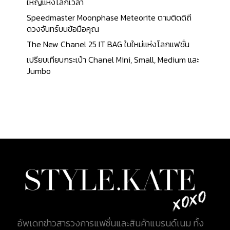
ควรใช้น้ำยาทำความสะอาดหนังโดยเฉพาะ และหลีกเลี่ยง
ใหญ่แห่งโลกเวลา
การใช้น้ำ หรือ แอลกอฮอล์ ในส่วนของเครื่องประดับ
Speedmaster Moonphase Meteorite ตามติดดิถี
ควรใช้ผ้าขัดเงาที่ออกแบบมาสำหรับโลหะ หรือ เพชร
ดวงจันทร์บนข้อมือคุณ
พลอย 3. การป้องกันความเสียหายจากการใช้งาน หลีก
The New Chanel 25 IT BAG ใบใหม่แห่งโลกแฟชั่น
เลี่ยงการใส่ของหนักเกินไปในกระเป๋า เพื่อป้องกันการ
เปรียบเทียบกระเป๋า Chanel Mini, Small, Medium และ
เสียรูปทรง คุณสามารถใช้แผ่นกันรอยสำหรับอะไหล่
Jumbo
กระเป๋า หรือ หน้าปัดนาฬิกาที่ต้องการซื้อไว้ลงทุนโดย
เฉพาะได้ อีกวิธีในการดูแลไม่ให้เกิดรอยขนแมว คือ ถอด
เครื่องประดับก่อนทำกิจกรรมที่อาจทำให้เกิดรอยขีด
ข่วน เช่น การล้างจาน หรือ ออกกำลังกาย เป็นต้น 4.
การบำรุงรักษาอย่างสม่ำเสมอ นำสินค้าส่งทำความ
สะอาด หรือ ซ่อมแซมที่ศูนย์บริการของแบรนด์กรณี
สินค้าเกิดความเสียหาย ทาน้ำยาบำรุงหนังอย่างน้อยปี
ละสองครั้งเพื่อรักษาความนุ่ม และป้องกันการแตกร้าว
สิ่งที่ควรทำอีกหนึ่งประการ คือ การตรวจสอบความเสีย
หายเล็กๆ เช่น ซิป หรือ สายที่เริ่มชำรุด และซ่อมแซม
ทันที 5. การเก็บรักษาในระยะยาว หากไม่ใช้งานสินค้าเป็น
เวลานาน ควรใส่กระดาษดันทรง หรือ วัสดุที่ช่วยรักษา
อัพเดทข่าวสารวงการแฟชั่นและสินค้าแบรนด์เนม ทั้ง
ทรงสินค้าไว้ภายใน ในสินค้าบางตัวที่เป็นหนัง คุณ