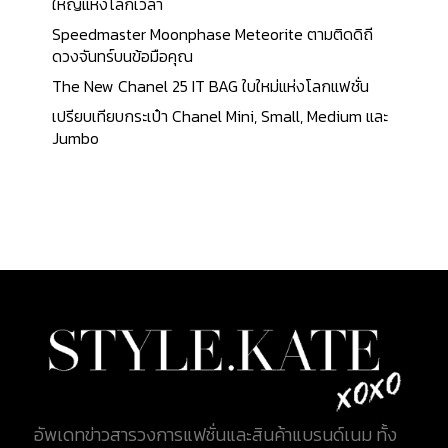
ควรใช้น้ำยาทำความสะอาดหนังโดยเฉพาะ และหลีกเลี่ยง
ใหญ่แห่งโลกเวลา
การใช้น้ำ หรือ แอลกอฮอล์ ในส่วนของเครื่องประดับ
Speedmaster Moonphase Meteorite ตามติดดิถี
ควรใช้ผ้าขัดเงาที่ออกแบบมาสำหรับโลหะ หรือ เพชร
ดวงจันทร์บนข้อมือคุณ
พลอย 3. การป้องกันความเสียหายจากการใช้งาน หลีก
The New Chanel 25 IT BAG ใบใหม่แห่งโลกแฟชั่น
เลี่ยงการใส่ของหนักเกินไปในกระเป๋า เพื่อป้องกันการ
เปรียบเทียบกระเป๋า Chanel Mini, Small, Medium และ
เสียรูปทรง คุณสามารถใช้แผ่นกันรอยสำหรับอะไหล่
Jumbo
กระเป๋า หรือ หน้าปัดนาฬิกาที่ต้องการซื้อไว้ลงทุนโดย
เฉพาะได้ อีกวิธีในการดูแลไม่ให้เกิดรอยขนแมว คือ ถอด
เครื่องประดับก่อนทำกิจกรรมที่อาจทำให้เกิดรอยขีด
ข่วน เช่น การล้างจาน หรือ ออกกำลังกาย เป็นต้น 4.
การบำรุงรักษาอย่างสม่ำเสมอ นำสินค้าส่งทำความ
สะอาด หรือ ซ่อมแซมที่ศูนย์บริการของแบรนด์กรณี
สินค้าเกิดความเสียหาย ทาน้ำยาบำรุงหนังอย่างน้อยปี
ละสองครั้งเพื่อรักษาความนุ่ม และป้องกันการแตกร้าว
สิ่งที่ควรทำอีกหนึ่งประการ คือ การตรวจสอบความเสีย
หายเล็กๆ เช่น ซิป หรือ สายที่เริ่มชำรุด และซ่อมแซม
ทันที 5. การเก็บรักษาในระยะยาว หากไม่ใช้งานสินค้าเป็น
เวลานาน ควรใส่กระดาษดันทรง หรือ วัสดุที่ช่วยรักษา
อัพเดทข่าวสารวงการแฟชั่นและสินค้าแบรนด์เนม ทั้ง
ทรงสินค้าไว้ภายใน ในสินค้าบางตัวที่เป็นหนัง คุณ