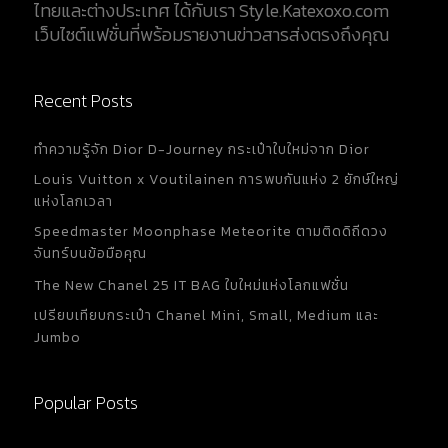
ไทยและต่างประเทศ ได้กับเรา Style.Katexoxo.com
สามารถใช้ซองกันชื้นเพื่อป้องกันความชื้นที่อาจทำให้
เว็บไซต์แฟชั่นที่พร้อมรายงานข่าวสารส่งตรงถึงคุณ
วัสดุเสียหาย และเชื้อราได้ 6. การเลือกใช้บริการมืออาชีพ
สำหรับสินค้าที่มีความซับซ้อน เช่น นาฬิกา ควรนำไป
ตรวจเช็ก และดูแลโดยช่างผู้เชี่ยวชาญประจำแบรนด์
Recent Posts
เท่านั้น ใช้บริการฟื้นฟูสภาพสินค้าจากผู้เชี่ยวชาญด้าน
แบรนด์เนมเพื่อคงความหรูหรา และมูลค่า เพื่อป้องกัน
ทำความรู้จัก Dior D-Journey กระเป๋าใบใหม่จาก Dior
ความเสียหายจากช่าง รวมถึงการสลับอะไหล่อีกด้วย 7.
การป้องกันจากสารเคมี หลีกเลี่ยงการสัมผัสสินค้ากับ
Louis Vuitton x Voutilainen การพบกันแห่ง 2 ยักษ์ใหญ่
น้ำหอม สเปรย์ หรือ ผลิตภัณฑ์ที่มีสารเคมีที่อาจทำให้
แห่งโลกเวลา
วัสดุเสียหาย...
Speedmaster Moonphase Meteorite ตามติดดิถีดวง
จันทร์บนข้อมือคุณ
The New Chanel 25 IT BAG ใบใหม่แห่งโลกแฟชั่น
เปรียบเทียบกระเป๋า Chanel Mini, Small, Medium และ
Jumbo
Popular Posts