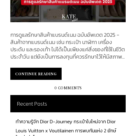
การดูแลรักษาสินค้าแบรนด์เนม ฉบับอัพเดต 2025 -
สินค้าจากแบรนด์เนม เช่น กระเป๋า นาฬิกา เครื่อง
ประดับ และรองเท้า ไม่ได้เป็นเพียงแค่สิ่งของที่ใช้ในชีวิต
ประจำวัน แต่ยังเป็นการลงทุนที่ควรรักษาไว้ให้มีสภาพดี
และคงมูลค่าไว้อย่างยาวนาน ด้วยเหตุนี้ การดูแลรักษา
สินค้าแบรนด์เนมจึงเป็นสิ่งสำคัญ บทความนี้จะ
CONTINUE READING
CONTINUE READING
รวบรวมเคล็ดลับการดูแลรักษาแบรนด์เนมที่มี
ประสิทธิภาพไว้เป็นข้อๆ ดังนี้ การดูแลรักษาสินค้าแบ
0 COMMENTS
รนด์เนม 1. การเก็บรักษาในที่เหมาะสม เก็บสินค้าในถุง
ผ้าหรือกล่องที่มาพร้อมสินค้าเพื่อป้องกันฝุ่น และ
Recent Posts
ความชื้น หลีกเลี่ยงการเก็บในที่ที่มีแสงแดด หรือ ความ
ร้อนโดยตรง ซึ่งอาจทำให้สีซีดหรือวัสดุเสื่อมสภาพ 2.
ทำความรู้จัก Dior D-Journey กระเป๋าใบใหม่จาก Dior
การทำความสะอาดที่ถูกต้อง ใช้ผ้าสะอาด และนุ่มในการ
เช็ดฝุ่น และคราบสกปรกเบื้องต้น สำหรับกระเป๋าหนัง
Louis Vuitton x Voutilainen การพบกันแห่ง 2 ยักษ์