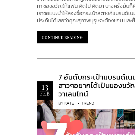
หา ของขวัญให้แฟน คิดไป คิดมา บางครั้งมันก็ค
เราขอแนะนำให้ลองซื้อกระเป๋าสตางค์แบรนด์เนม
ประกันได้เลยว่าคุณสุภาพบุรุษจะต้องชอบ และยิ้มแก้มปริอย่างแน่นอน ซึ่งใน
รนด์เนมที่น่าสนใจ ซึ่งเป็น ITEM สุดฮิตของเห
เลยว่าแต่ละแบรนด์ แต่ละรุ่น ที่เราได้คัดสรรมาจ
CONTINUE READING
CONTINUE READING
GUCCI WALLET ของขวัญให้แฟน เรามาเริ่มด้วย GUCCI กันค่ะ เรียกได้ว่าแบรนด์นี้ยังคงเป็นยอดฮิตสำหรับหนุ่มๆ มี
หลายต่อหลายท่านหมายปองอยากมีไว้ในครอบครอง
ถึงได้ โดยที่กระเป๋าสตางค์ทุกใบของ GUCCI น
มี กระเป๋าสตางค์ ถุงกันฝุ่น การ์ด Care Book ซึ่ง
Supreme Web coin wallet เริ่มกันทีใบแรก ขนาด
7 อันดับกระเป๋าแบรนด์เนม 
ช่องใส่ธนบัตรจำนวน 2 ช่อง ใส่บัตรเครดิต 8 ช่
สาวๆอยากได้เป็นของขวัญ
13
วาเลนไทน์
FEB
BY
KATE
TREND