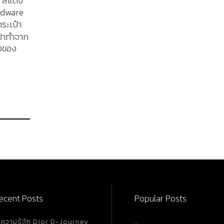
ำ สีแดง
ardware
ระเป๋า
เป๋าทำจาก
จ เป็น
้กับคน
่
ะมาณ
ecent Posts
Popular Posts
ำความรู้จัก Dior D-Journey
…