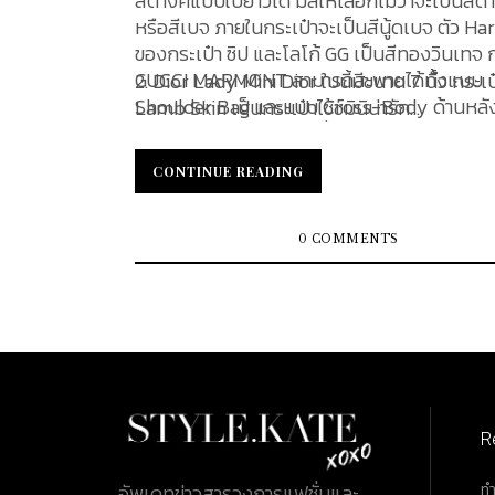
สตางค์แบบใบยาวได้ มีสีให้เลือกไม่ว่าจะเป็นสีด
หรือสีเบจ ภายในกระเป๋าจะเป็นสีนู้ดเบจ ตัว H
ของกระเป๋า ซิป และโลโก้ GG เป็นสีทองวินเทจ ก
GUCCI MARMONT สามารถสะพายได้ทั้งแบบ
2. Dior Lady Mini Dior ใบนี้มีขนาด 7 นิ้ว กระ
Shoulder Bag และแบบ Cross-Body ด้านหลังของ
Lamb Skin เป็นกระเป๋าไซ้ซ์มินิน่ารัก...
กระเป๋าเป็นลายรูปหัวใจ สื่อถึงความรักความใส่ใ
ของขวัญที่มีความหมายดีๆเหมาะมากที่จะมอบให
CONTINUE READING
CONTINUE READING
พิเศษ ในโอกาสพิเศษ สำหรับใบนี้สนนราคาอยู่ที
ประมาณ 71,300 บาท และราคามือสองอยู่ที่ปร
56,500 บาท GUCCI MARMONT
0 COMMENTS
R
ท
อัพเดทข่าวสารวงการแฟชั่นและ