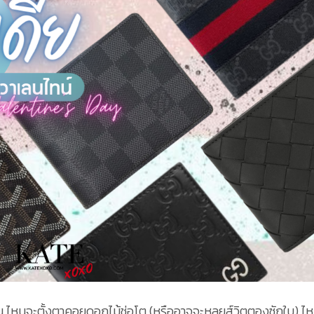
่นเต้น ไหนจะตั้งตาคอยดอกไม้ช่อโต (หรืออาจจะหลุยส์วิตตองซักใบ) ไ