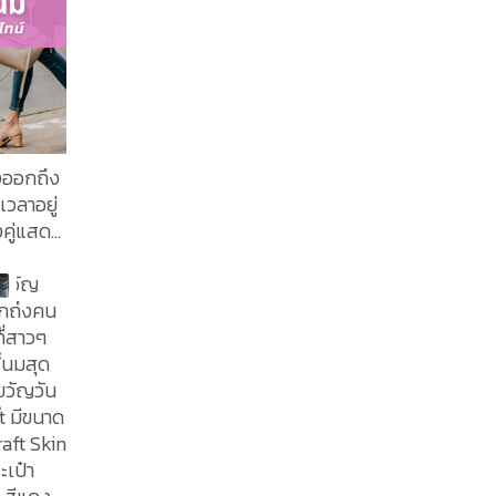
ดงออกถึง
เวลาอยู่
งคู่แสดง
งขวัญ
ึกถึงคน
฿
ี่สาวๆ
8
์เนมสุด
6
raft Skin
ะเป๋า