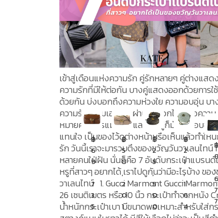
เข้าสู่เดือนแห่งความรัก คู่รักหลายๆ คู่ต่างแส
ความรักที่มีให้ต่อกัน บางคู่แสดงออกด้วยการใช้
ด้วยกัน บ่งบอกถึงความห่วงใย ความอบอุ่น บา
ความรักความเอาใจใส่ผ่านช่อดอกไม้ ที่สื่อความ
หมายความโรแมนติก และบางคู่ก็มักจะมอบขอ
แทนใจ เป็นของไว้ดูต่างหน้าหรือเห็นแล้วทำให้น
฿
฿
฿
฿
รัก วันนี้เราจะมารวบตึงของขวัญวันวาเลนไทน์ ท
6
5
2
2
หลายคนใฝ่ฝัน นั่นก็คือ 7 อันดับกระเป๋าแบรนด
9
8
5
1
,
หรูที่สาวๆ อยากได้ เราไปดูกันว่ามีอะไรบ้าง ของขวัญวัน
,
,
,
,
วาเลนไทน์ 1. Gucci Marmont Gucci Marmont มีขนาด
7
2
5
1
7
26 เซนติเมตร หรือ 10 นิ้ว กระเป๋าทำจากหนัง C
3
0
0
6
7
น้ำหนักกระเป๋าเบา มีขนาดพอเหมาะสำหรับใส่กร
5
1
0
4