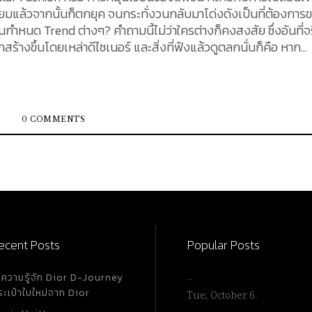
สนิยมแล้วจากนั้นก็ตกยุค จนกระทั่งวนกลับมาโด่งดังเป็นที่ต้องการ
นด Trend ต่างๆ? คำถามนี้ไม่ว่าใครต่างก็คงสงสัย ซึ่งอันที่จริง
กสร้างขึ้นโดยเหล่าดีไซเนอร์ และสิ่งที่ฟังแล้วดูตลกนั่นก็คือ หาก
เซอรี่ในคอลเลคชั่นที่เป็นสไตล์วินเทจออกมา นั่นแปลว่า Trend ในช
 Trend ก็อาจเกิดได้จาก Influencer หรือดาราดัง สวมใส่เสื้อผ้าสไต
เวียนของแฟชั่น หากคุณยัง
องจริง เราจะพาคุณย้อนไปดูหลักฐานด้านแฟชั่นตั้งแต่อดีตจนถึงปัจจุบ
0 COMMENTS
ไหนแฟชั่นสไตล์ต่างๆ ก็จะวนกลับมาอยู่ในกระแสนิยมอีกครั้ง ซึ่งก
้เวลา 2-5 ปี บ้างก็ว่าทุกๆ 10 ปีแฟชั่นนั้นจะกลับมาฮิตติดลมบนอีก
ีกฏเกณฑ์ที่ตายตัว แต่สิ่งที่แน่นอนและเกิดขึ้น คือ แฟชั่นจะวนไปว
ความนิยมและสวมใส่กันอย่างแพร่หลายในช่วงยุคสงครามโลกครั้งที่ 
ion Item ที่เป็นที่นิยมไปทั่วโลก นอกจากนี้ก็ยังมี Choker แอคเซ
ecent Posts
Popular Posts
่วงยุค 2000 และ...
ำความรู้จัก Dior D-Journey
…
ระเป๋าใบใหม่จาก Dior
Tue, October 6.