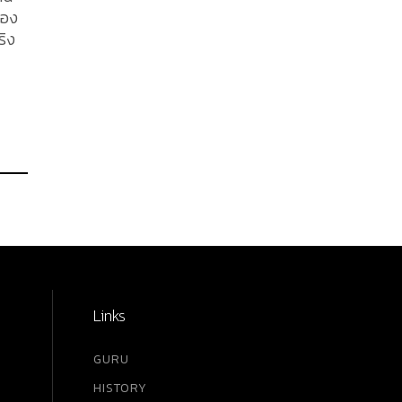
ของ
่วง
ล์วิน
ัน
ารวน
ครั้ง
นมา
1
สเซอ
Links
GURU
HISTORY