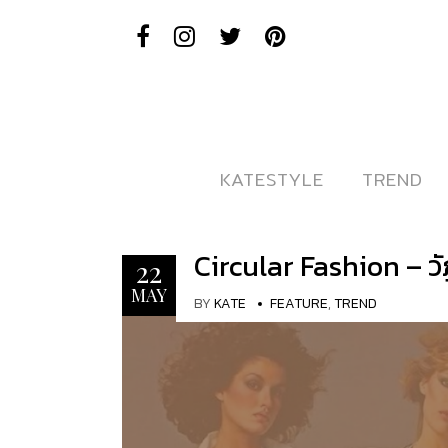
KATESTYLE
KATESTYLE
TREND
TREND
Circular Fashion – 
22
MAY
BY
KATE
FEATURE
,
TREND