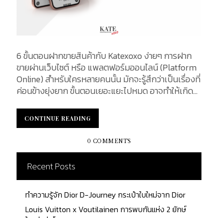
6 ขั้นตอนฝากขายสินค้ากับ Katexoxo ง่ายๆ การฝาก
ขายผ่านเว็บไซต์ หรือ แพลตฟอร์มออนไลน์ (Platform
Online) สำหรับใครหลายคนนั้น มักจะรู้สึกว่าเป็นเรื่องที่
ค่อนข้างยุ่งยาก ขั้นตอนเยอะแยะไปหมด อาจทำให้เกิด
อาการสับสน จนมีความรู้สึกท้อใจในเรื่องของการ
กรอกข้อมูลตามขั้นตอนต่าง ๆ แต่ในวันนี้เราจะมาทำการ
CONTINUE READING
CONTINUE READING
แนะนำขั้นตอนการฝากขายของบริษัท KATEXOXO กัน
มาดูกันเลยว่าจะมีขั้นตอนที่ง่าย และสะดวกฉบับคนรุ่น
0 COMMENTS
ใหม่อย่างไร และไม่ว่าผู้ฝากขายจะอยู่ไหน ก็สามารถฝาก
ขายสินค้าได้ง่าย ๆ ด้วย 6 ขั้นตอน ซึ่งทางบริษัท Kate
Recent Posts
ได้คิดวิธีการมาเพื่อนการใช้งานที่ง่ายสำหรับทุกเพศ ทุก
วัย และไม่ได้ฝากขายได้แค่กระเป๋าเท่านั้น ยังสามารถ
ทำความรู้จัก Dior D-Journey กระเป๋าใบใหม่จาก Dior
ฝากสินค้าอื่น ๆ ได้อีกมากมาย เช่น รองเท้า กำไลข้อมือ
สร้อยคอ และอีกมากมาย โดยทำตาม 6 ขั้นตอนง่าย ๆ
Louis Vuitton x Voutilainen การพบกันแห่ง 2 ยักษ์