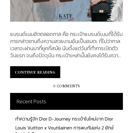
แบรนด์เนมฮิตตลอดกาล คือ กระเป๋าแบรนด์เนมที่ได้รับ
การกล่าวขานถึงความสวยงามอันเป็นอมตะ ที่ไม่ว่ากาล
เวลาจะผ่านมากี่ยุคกี่สมัย นับตั้งแต่วันที่ทำการเปิดตัว
วันแรก จนถึงปัจจุบัน กระเป๋าเหล่านั้นยังคงได้รับความ
นิยม ยังคงเป็นที่พูดถึงอยู่เสมอ เป็นที่ใฝ่ฝันและเป็นที่
ต้องการของบรรดาสาวๆ ไม่เสื่อมคลาย ในวันนี้เราจะพา
CONTINUE READING
CONTINUE READING
ทุกคนไปรู้จักกับ 5 อันดับกระเป๋า จากแบรนด์ชั้นนำ
ระดับโลก ที่ขึ้นแท่นเป็นกระเป๋าระดับตำนาน ซึ่งแม้แต่มือ
0 COMMENTS
ใหม่ในวงการแฟชั่นยังต้องรู้จักหรือเคยได้ยินชื่อคุ้นหู
กันมาบ้าง จะมีรุ่นไหนบ้างนั้น ติดตามได้จากบทความนี้
Recent Posts
เลยค่ะ Chanel Boy กระเป๋าที่กลายเป็น Iconic Bag และ
ได้รับความสนใจจากโลกแฟชั่นในทันที หลังจากการเปิด
ทำความรู้จัก Dior D-Journey กระเป๋าใบใหม่จาก Dior
ตัวไม่นานนัก ในงานแฟชั่นโชว์ Fall/Winter Ready-
To-Wear Collection ของ Chanel ในปี ค.ศ. 2011 ด้วย
Louis Vuitton x Voutilainen การพบกันแห่ง 2 ยักษ์