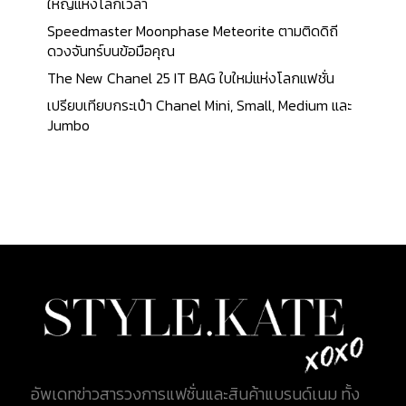
รูปทรงคลาสสิค สะกดทุกสายตาตั้งแต่แรกเห็น ดีไซน์
ใหญ่แห่งโลกเวลา
โดย คาร์ล ลาเกอร์เฟลด์ (Karl Lagerfeld) ได้รับแรง
Speedmaster Moonphase Meteorite ตามติดดิถี
บันดาลใจมาจากกระเป๋าใส่กระสุนปืนของนักล่าสัตว์ โดย
ดวงจันทร์บนข้อมือคุณ
ใน 1 ปี ทาง Chanel จะนำเสนอกระเป๋า Chanel Boy ใน
The New Chanel 25 IT BAG ใบใหม่แห่งโลกแฟชั่น
รูปแบบใหม่ๆ ทั้งดีไซน์ สไตล์ และวัสดุที่ใช้ตัดเย็บกระเป๋า
เปรียบเทียบกระเป๋า Chanel Mini, Small, Medium และ
มากถึง 4 ครั้งด้วยกัน Chanel Boy ถูกออกแบบมาใน
Jumbo
ดีไซน์ที่เรียบง่ายแต่เต็มไปด้วยความทันสมัย มาพร้อม
ความโดดเด่นและโฉบเฉี่ยว ตัวกระเป๋าทรงสี่เหลี่ยมผืน
ผ้า สายสะพายโซ่ที่มีขนาดกว้าง ตัวอะไหล่ที่ออกแบบมา
ให้ดูแข็งแรง ตัวล็อคที่ออกแบบมาละม้ายคล้ายตัวต่อเล
โก้ แสดงให้เห็นถึงความตั้งใจของ Chanel ในการ
ถ่ายทอดความทันสมัย หรูหรา แต่แฝงไปด้วยความ
ทะมัดทะแมง เป็นกระเป๋าที่ผสมผสานทั้งความเป็นผู้ชาย
และผู้หญิงเข้าด้วยกันอย่างลงตัว ปัจจุบัน Chanel Boy
มีทั้งหมด 5 ขนาด คือ Small, Medium, New Medium,
Large และ...
อัพเดทข่าวสารวงการแฟชั่นและสินค้าแบรนด์เนม ทั้ง