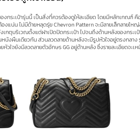
ะเป๋ารุ่นนี้ เป็นสิ่งที่ควรต้องดูให้ละเอียด โดยมีหลักเกณฑ์ คื
ะต้องแน่น ไม่มีด้ายหลุดรุ่ย Chevron Pattern จะมีลายเล็กลายใหญ
งเกตุบริเวณตั้งแต่ฝาเปิดปิดกระเป๋า ไปจนถึงด้านหลังของกระเป๋
นหนังผืนเดียวกัน ส่วนลวดลายด้านหลังจะมีรูปหัวใจอยู่ตรงกลาง 
หัวใจยังมีลวดลายตัวอักษร GG อยู่ด้านหลัง ซึ่งรายละเอียดจะเห