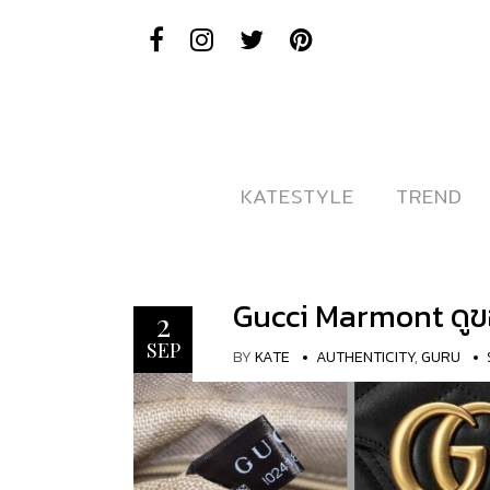
KATESTYLE
KATESTYLE
TREND
TREND
Gucci Marmont ดูของ
2
SEP
BY
KATE
AUTHENTICITY
,
GURU