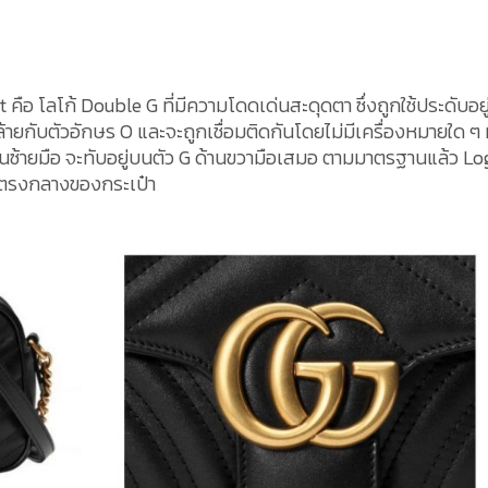
อ โลโก้ Double G ที่มีความโดดเด่นสะดุดตา ซึ่งถูกใช้ประดับอยู
้ายกับตัวอักษร O และจะถูกเชื่อมติดกันโดยไม่มีเครื่องหมายใด ๆ
้านซ้ายมือ จะทับอยู่บนตัว G ด้านขวามือเสมอ ตามมาตรฐานแล้ว Lo
ณตรงกลางของกระเป๋า