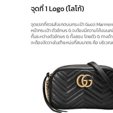
จุดที่ 1 Logo (โลโก้)
จุดแรกที่ควรสังเกตบนกระเป๋า Gucci Marmont คื
หน้ากระเป๋า ตัวอักษร G จะต้องมีความโค้งมนคล
กั้นระหว่างตัวอักษร G ทั้งสอง โดยตัว G ทางด
จะต้องจัดวางในตำแหน่งที่สมมาตร คือ บริเว