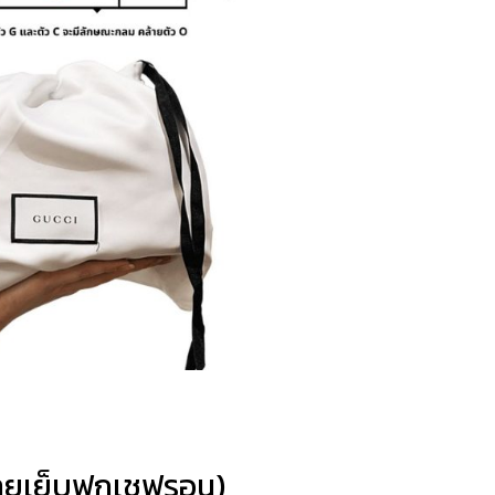
ลายเย็บฟูกเชฟรอน)