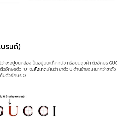
แบรนด์)
ไม่ว่าจะอยู่บนกล่อง ปั๊มอยู่บนแท็กหนัง หรือบนถุงผ้า ตัวอักษร GU
ตัวอักษรตัว “U” จ
ะสังเกต
เห็นว่า ขาตัว U ด้านซ้ายจะหนากว่าขาตัว
ยกับตัวอักษร O