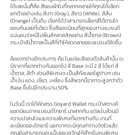
ได้เลยนั่นก็คือ สีของผ้าใบที่หลากหลายให้คุณได้เลือก
ยกตัวอย่างเช่น สีเทา (Gray), สีขาว (White), สีส้ม
(Orange) เป็นต้น เรียกได้ว่าสามารถเลือกสีได้ตามใจ
ชอบกันเลยที่เดียว ซึ่งสียอดนิยมที่สุดของทางแบรนด์
แน่นอนว่าหนีไม่พ้นสีคลาสสิคอย่าง สีน้ำตาล (Brown)
กระเป๋าสีน้ำตาลเป็นสีที่ทำให้ลวดลายของแบรนด์ชัดขึ้น
ข้อแตกต่างอีกประการ คือ ในแต่ละสีของตัวสินค้านั้น จะ
มีราคาที่แตกต่างกันออกไป สี Base จะมี 2 สี ได้แก่ สี
น้ำตาล, สีดำ ส่วนสีพิเศษจะเป็นสีคัลเลอร์ฟูต่างๆ เช่น
น้ำเงิน แดง, เขียว, เหลือง ซึ่งสีพวกนี้ราคาจะสูงกว่าตัว
Base ขึ้นไปอีกประมาน 50%
ในวันนี้ เราได้คัดสรร Goyard Wallet กระเป๋าสตางค์
ยอดนิยมจากแบรนด์โกยาร์ มาฝากกัน แต่ละใบล้วนมี
ความน่าสนใจและความพิเศษที่แตกต่างกัน งานที่
ละเอียดของโกยาร์ นอกจากจะมีคุณค่าทางจิตใจแล้ว
คุณยังสามารถมอบเป็นของขวัญให้สำหรับคนพิเศษ