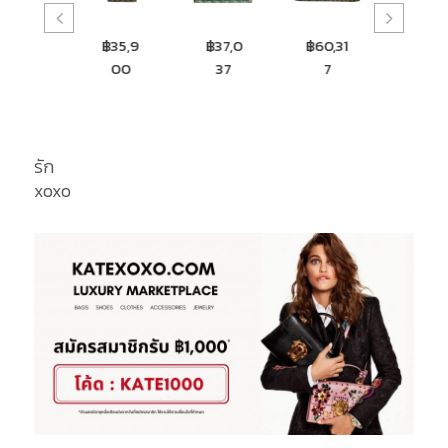
฿35,9
฿37,0
฿60,31
฿60,31
00
37
7
7
รัก
xoxo