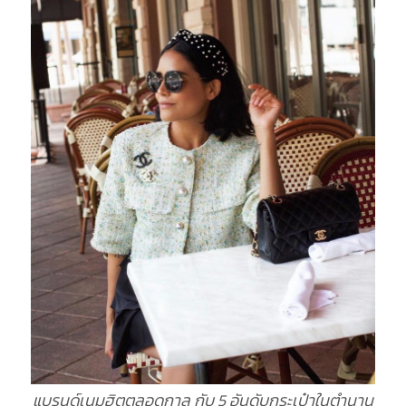
แบรนด์เนมฮิตตลอดกาล กับ 5 อันดับกระเป๋าในตำนาน