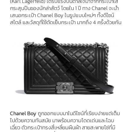
(Karl Lagerfeld) ได้รับแรงบันดาลใจมาจากกระเป๋าใส่
กระสุนปืนของนักล่าสัตว์ โดยใน 1 ปี ทาง Chanel จะนำ
เสนอกระเป๋า Chanel Boy ในรูปแบบใหม่ๆ ทั้งดีไซน์
สไตล์ และวัสดุที่ใช้ตัดเย็บกระเป๋า มากถึง 4 ครั้งด้วยกัน
Chanel Boy
ถูกออกแบบมาในดีไซน์ที่เรียบง่ายแต่เต็ม
ไปด้วยความทันสมัย มาพร้อมความโดดเด่นและโฉบ
เฉี่ยว ตัวกระเป๋าทรงสี่เหลี่ยมผืนผ้า สายสะพายโซ่ที่มี