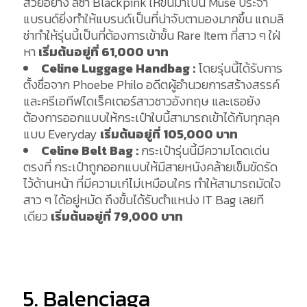
สวยอย่าง ลิซ่า Blackpink ให้ขึ้นมาเป็น Muse ประจำ
แบรนด์ยิ่งทำให้แบรนด์เป็นที่น่าจับตามองมากขึ้น แถมลิ
ซ่าทำให้รุ่นนี้เป็นที่ต้องการเข้าขั้น Rare Item ที่สาว ๆ ใฝ่
หา
เริ่มต้นอยู่ที่ 61
,000 บาท
Celine Luggage Handbag :
โดยรุ่นนี้ได้รับการ
ตั้งชื่อจาก Phoebe Philo อดีตผู้อำนวยการสร้างสรรค์
และครีเอทีฟไดเร็คเตอร์สาวชาวอังกฤษ และเธอยัง
ต้องการออกแบบให้กระเป๋าใบนี้สามารถเข้าได้กับทุกลุค
แบบ Everyday
เริ่มต้นอยู่ที่ 105
,000 บาท
Celine Belt Bag :
กระเป๋ารุ่นนี้มีความโดดเด่น
ตรงที่ กระเป๋าถูกออกแบบให้มีสายหนังคล้ายเข็มขัดรัด
ไว้ด้านหน้า ที่มีความเก๋ไม่เหมือนใคร ทำให้สามารถมัดใจ
สาว ๆ ได้อยู่หมัด ถึงขั้นได้รับตำแหน่ง IT Bag เลยที
เดียว
เริ่มต้นอยู่ที่ 79
,000 บาท
5. Balenciaga