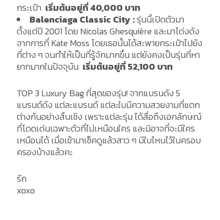
กระเป๋า
เริ่มต้นอยู่ที่ 40
,000 บาท
Balenciaga Classic City :
รุ่นนี้เปิดตัวมา
ตั้งแต่ปี 2001 โดย Nicolas Ghesquière และมาโด่งดัง
จากการที่ Kate Moss โดยเธอนั้นได้สะพายกระเป๋าไปยัง
ที่ต่าง ๆ จนทำให้เป็นที่รู้จักมากขึ้น แต่ยังคงเป็นรุ่นที่หา
ยากมากในปัจจุบัน
เริ่มต้นอยู่ที่ 52
,100 บาท
TOP 3 Luxury Bag ที่สุดของรุ่น! จากแบรนดัง 5
แบรนด์ดัง แต่ละแบรนด์ แต่ละใบมีความสวยงามที่แตก
ต่างกันอย่างสิ้นเชิง เพราะแต่ละรุ่น ได้สื่อถึงเอกลักษณ์
ที่โดดเด่นเฉพาะตัวที่ไม่เหมือนใคร และมิอาจที่จะมีใคร
เหมือนได้ เมื่อเข้ามาเช็คดูแล้วสาว ๆ มีใบไหนไว้ในครอบ
ครองบ้างแล้วคะ
รัก
xoxo