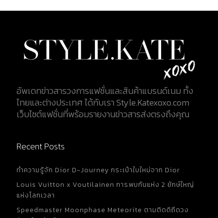
เย็บที่เป็นกราฟิกคล้ายลายสานหรือขนมเปียกปูน โดย
เส้นเย็บจะถูกทำเป็นลวดลายเรขาคณิตขนาดใหญ่บน
พื้นผิวของกระเป๋า ทำให้กระเป๋ามีพื้นผิวที่มีมิติและความ
หรูหรา The Part of Side Design : ด้านข้างของกระเป๋า
Structured silhouette : ด้านข้างของกระเป๋าถูก
ออกแบบให้มีโครงสร้างที่เรียบง่าย แต่แข็งแรงและ
มั่นคง ทำให้กระเป๋ารักษารูปทรงได้ดีแม้ในขณะใช้งาน
อัพเดทข่าวสารวงการแฟชั่นและสินค้าแบรนด์เนม ทั้ง
Macrocannage topstitching : การเย็บลาย
ไทยและต่างประเทศ ได้กับเรา Style.Katexoxo.com
Macrocannage เช่นเดียวกับด้านหน้า ลาย
เว็บไซต์แฟชั่นที่พร้อมรายงานข่าวสารส่งตรงถึงคุณ
Macrocannage ถูกเย็บเป็นเส้นกราฟิกที่เด่นชัด
บริเวณด้านข้างของกระเป๋า ทำให้ตัวกระเป๋ามีความต่อ
เนื่องในสไตล์และความหรูหรา Adjustable leather...
Recent Posts
ทำความรู้จัก Dior D-Journey กระเป๋าใบใหม่จาก Dior
Louis Vuitton x Voutilainen การพบกันแห่ง 2 ยักษ์ใหญ่
แห่งโลกเวลา
Speedmaster Moonphase Meteorite ตามติดดิถีดวง