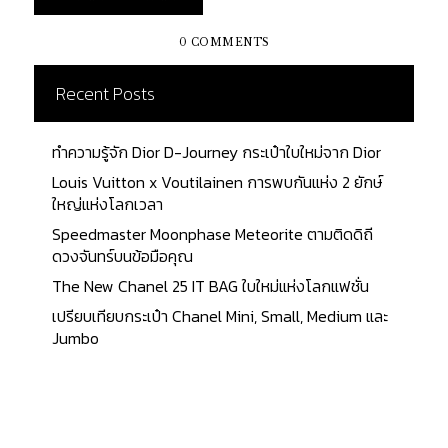
ละเมียดละไมของกระเป๋าจาก Dior ใบนี้กันค่ะ Front
Design : ด้านหน้าของกระเป๋า Flaps : เป็นส่วนของ
0 COMMENTS
กระเป๋าที่ใช้คลุมหรือปิดช่องกระเป๋า ด้านหน้าของกระเป๋า
Dior Caro Backpack จะมีฝาปิดทั้งในส่วนของกระเป๋า
Recent Posts
หลักและกระเป๋าเล็กด้านหน้า ฝาปิดเหล่านี้มักจะเสริม
ดีไซน์ด้วยการตกแต่งสัญลักษณ์หรือโลหะ เช่น
ทำความรู้จัก Dior D-Journey กระเป๋าใบใหม่จาก Dior
สัญลักษณ์ CD ที่เป็นเอกลักษณ์ของ Dior Front slip
pockets : ช่องเก็บของที่อยู่ด้านหน้าของกระเป๋า โดย
Louis Vuitton x Voutilainen การพบกันแห่ง 2 ยักษ์
ช่องเหล่านี้ออกแบบให้เป็นแบบสอดเข้า-ออกได้สะดวก
ใหญ่แห่งโลกเวลา
และมักมาพร้อมกับฝาปิด (flaps) เพื่อป้องกันของหล่น
Speedmaster Moonphase Meteorite ตามติดดิถี
หาย เหมาะสำหรับการเก็บของขนาดเล็ก เช่น กุญแจ
ดวงจันทร์บนข้อมือคุณ
โทรศัพท์มือถือ หรือของใช้ส่วนตัวที่ต้องการหยิบใช้งาน
The New Chanel 25 IT BAG ใบใหม่แห่งโลกแฟชั่น
ง่าย Material : วัสดุหลักเป็นหนังแกะและหนังลูกวัว
เปรียบเทียบกระเป๋า Chanel Mini, Small, Medium และ
Lambskin ให้สัมผัสที่นุ่มนวลและมีความหรูหรา หนัง
Jumbo
แกะเป็นวัสดุที่มักใช้ในการออกแบบกระเป๋าหรูเพื่อให้ดู
สง่างามและมีความนุ่ม Calfskin เป็นหนังที่มีความแข็ง
แรงและทนทานมากขึ้นเล็กน้อยเมื่อเทียบกับหนังแกะ ใช้
สำหรับโครงสร้างของกระเป๋าหรือซับในเพื่อเสริมความ
ทนทาน Material : ลายนี้ถูกออกแบบมาในรูปแบบการ