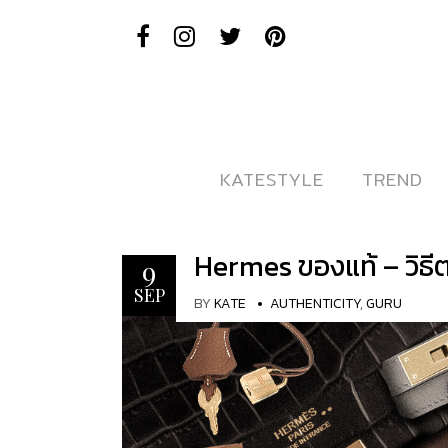
KATESTYLE
KATESTYLE
TREND
TREND
Hermes ของแท้ – วิธี
9
SEP
BY
KATE
AUTHENTICITY
,
GURU