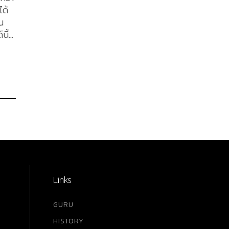
ได้
น
นี้
Links
GURU
HISTORY