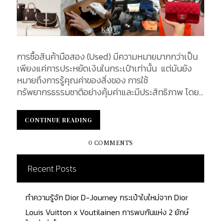
การซื้อสินค้ามือสอง (Used) มีความหมายมากกว่าเป็น
เพียงแค่การประหยัดเงินในกระเป๋าเท่านั้น แต่มันยัง
หมายถึงการรู้คุณค่าของสิ่งของ การใช้
ทรัพยากรธรรมชาติอย่างคุ้มค่าและมีประสิทธิภาพ โดย
ในปัจจุบันพฤติกรรมการช้อปปิ้งของคนยุคใหม่ก็มีการ
เปลี่ยนแปลง รวมถึงพฤติกรรมการบริโภคสินค้ามือ
CONTINUE READING
CONTINUE READING
สองในปัจจุบันเพิ่มขึ้นอย่างชัดเจน ในบทความนี้ เราจึง
จะนำเสนอถึง 7 ข้อดีของการสนับสนุนการซื้อของมือ 2
0 COMMENTS
ซึ่งจะทำให้คุณเห็นถึงความสำคัญของมันมากยิ่งขึ้น 7
ข้อดีของการสนับสนุนการซื้อของมือ 2 1. คุ้มค่า คุ้มราคา
Recent Posts
ในเรื่องของความคุ้มค่า คุ้มราคา ของสินค้ามือสองนั้น
คือ คุณสามารถซื้อสินค้าในสภาพที่ดี หรือมีคุณภาพดี
ทำความรู้จัก Dior D-Journey กระเป๋าใบใหม่จาก Dior
เยี่ยมได้ในราคาที่ต่ำกว่าการเลือกซื้อสินค้าใหม่ (Brand
New) และไม่ว่าจะเป็นสินค้าในประเภทเสื้อผ้า รองเท้า
Louis Vuitton x Voutilainen การพบกันแห่ง 2 ยักษ์