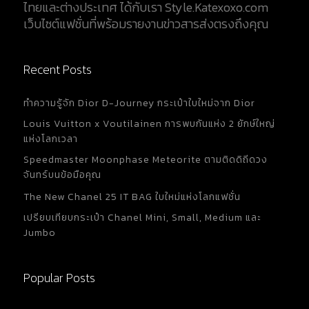
ไทยและต่างประเทศ ได้กับเรา Style.Katexoxo.com
ตู้เสื้อผ้าของคุณ 4. มือสองราคาถูกกว่า ประโยชน์จาก
เว็บไซต์แฟชั่นที่พร้อมรายงานข่าวสารส่งตรงถึงคุณ
การซื้อสินค้ามือสองที่ชัดเจนเลยก็คือ การประหยัดเงิน
ในกระเป๋า เพราะมันจะทำให้คุณมีเงินจากการชอปปิ้ง ที่
สามารถนำเงินส่วนนี้ไปทำอย่างอื่น เช่น การเก็บออม
Recent Posts
หรือนำไปใช้เพื่อการลงทุนได้อีกด้วย และไม่ว่าจะเป็น
สินค้าอย่างเสื้อผ้า กระเป๋า เครื่องประดับ ไปจนถึง
ทำความรู้จัก Dior D-Journey กระเป๋าใบใหม่จาก Dior
ของใช้อื่น ๆ คุณก็สามารถหาซื้อสินค้าเหล่านี้ได้ในสภาพ
ที่ดีและมีราคาถูกกว่าสินค้าใหม่อย่างแน่นอน 5.
Louis Vuitton x Voutilainen การพบกันแห่ง 2 ยักษ์ใหญ่
คุณภาพและความปราณีตของชิ้นงาน เพราะสินค้าเก่า...
แห่งโลกเวลา
Speedmaster Moonphase Meteorite ตามติดดิถีดวง
จันทร์บนข้อมือคุณ
The New Chanel 25 IT BAG ใบใหม่แห่งโลกแฟชั่น
เปรียบเทียบกระเป๋า Chanel Mini, Small, Medium และ
Jumbo
Popular Posts