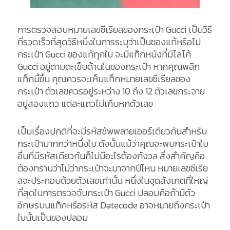
การตรวจสอบหมายเลขซีเรียลของกระเป๋า Gucci เป็นวิธี
ที่รวดเร็วที่สุดวิธีหนึ่งในการระบุว่าเป็นของแท้หรือไม่
กระเป๋า Gucci ของแท้ทุกใบ จะมีแท็กหนังที่มีโลโก้
Gucci อยู่ตามตะเข็บด้านในของกระเป๋า หากคุณพลิก
แท็กนี้ขึ้น คุณควรจะเห็นแท็กหมายเลขซีเรียลของ
กระเป๋า ตัวเลขควรอยู่ระหว่าง 10 ถึง 12 ตัวเลขกระจาย
อยู่สองแถว แต่ละแถวไม่เกินหกตัวเลข
เป็นเรื่องปกติที่จะมีรหัสซัพพลายเออร์เดียวกันสำหรับ
กระเป๋ามากกว่าหนึ่งใบ ดังนั้นแม้ว่าคุณจะพบกระเป๋าใบ
อื่นที่มีรหัสเดียวกันก็ไม่มีอะไรต้องกังวล สิ่งสำคัญคือ
ต้องทราบว่าไม่ว่ากระเป๋าจะมาจากปีไหน หมายเลขซีเรีย
ลจะประกอบด้วยตัวเลขเท่านั้น หนึ่งในจุดสังเกตที่ใหญ่
ที่สุดในการตรวจจับกระเป๋า Gucci ปลอมคือถ้ามีตัว
อักษรบนแท็กหรือรหัส Datecode อาจหมายถึงกระเป๋า
ใบนั้นเป็นของปลอม