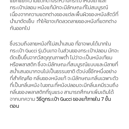
แยกแยะความแตกต่างระหว่างกระเป๋าหนังแท้และ
กระเป๋าปลอม หนังแท้มักจะมีลักษณะที่ไม่สมบูรณ์
เนื่องจากความแตกต่างของแต่ละพื้นผิวของหนังสัตว์ที่
นำมาตัดเย็บ ทำให้อาจเกิดลวดลายของหนังที่แตกต่าง
กันออกไป
ซึ่งรวมถึงลายหนังที่ไม่สม่ำเสมอ ที่อาจพบได้มากใน
กระเป๋า Gucci รุ่นวินเทจ ในส่วนของกระเป๋าปลอม มักจะ
ตัดเย็บขึ้นจากวัสดุคุณภาพต่ำ ไม่ว่าจะเป็นหนังเทียม
หรือพลาสติก ซึ่งจะมีลักษณะที่สมบูรณ์แบบและมีลายที่
สม่ำเสมอมากจนไม่เป็นธรรมชาติ ตัวบ่งชี้อีกหนึ่งอย่าง
ที่สำคัญคือ กลิ่นของหนังแท้ จะมีลักษณะกลิ่นเฉพาะตัว
ที่เป็นกลิ่นหนัง ในขณะที่หนังปลอมจะมีกลิ่นเคมีรวมถึง
กลิ่นของพลาสติกที่รุนแรง สามารถศึกษาเพิ่มเติมได้
จากบทความ
วิธีดูกระเป๋า Gucci ของแท้ภายใน 7 ขั้น
ตอน