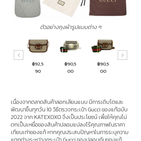
ตัวอย่างถุงผ้ารูปแบบต่าง ๆ
฿92,5
฿90,5
฿90,5
฿9,50
฿18,
90
00
00
0
00
เนื่องจากตลาดสินค้าลอกเลียนแบบ มีการเติบโตและ
พัฒนาขึ้นทุกวัน 10 วิธีตรวจกระเป๋า Gucci ของแท้ฉบับ
2022 จาก KATEXOXO จึงเป็นประโยชน์ เพื่อให้คุณไม่
ตกเป็นเหยื่อของสินค้าปลอมแปลงไร้คุณภาพในราคา
เทียบเท่าของแท้ หากคุณประสบปัญหาในการระบุความ
แตกต่างระหว่างกระเป๋า Gucci ของปลอมกับของแท้