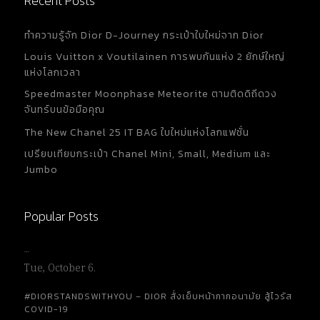
Recent Posts
ทำความรู้จัก Dior D-Journey กระเป๋าใบใหม่จาก Dior
Louis Vuitton x Voutilainen การพบกันแห่ง 2 ยักษ์ใหญ่
แห่งโลกเวลา
Speedmaster Moonphase Meteorite ตามติดดิถีดวง
จันทร์บนข้อมือคุณ
The New Chanel 25 IT BAG ใบใหม่แห่งโลกแฟชั่น
เปรียบเทียบกระเป๋า Chanel Mini, Small, Medium และ
Jumbo
Popular Posts
…
Tue, October 6.
#DIORSTANDSWITHYOU – DIOR สั่งเย็บหน้ากากอนามัย สู้ไวรัส
COVID-19