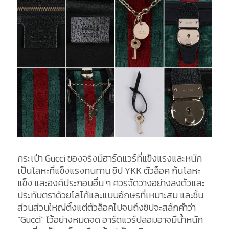
กระเป๋า Gucci ของจริงมีฮาร์ดแวร์ที่แข็งแรงและหนัก
เป็นโลหะที่แข็งแรงทนทาน ซิป YKK ตัวล็อค ก้นโลหะ
แข็ง และองค์ประกอบอื่น ๆ ควรจัดวางอย่างลงตัวและ
ประทับตราด้วยโลโก้และแบบอักษรที่เหมาะสม และชิ้น
ส่วนส่วนใหญ่ตั้งแต่ตัวล็อคไปจนถึงซิปจะสลักคำว่า
“Gucci” ไว้อย่างหมดจด ฮาร์ดแวร์ปลอมอาจมีน้ำหนัก