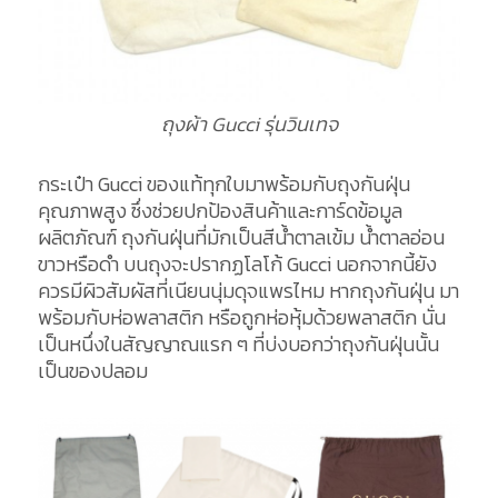
ถุงผ้า Gucci รุ่นวินเทจ
กระเป๋า Gucci ของแท้ทุกใบมาพร้อมกับถุงกันฝุ่น
คุณภาพสูง ซึ่งช่วยปกป้องสินค้าและการ์ดข้อมูล
ผลิตภัณฑ์ ถุงกันฝุ่นที่มักเป็นสีน้ำตาลเข้ม น้ำตาลอ่อน
ขาวหรือดำ บนถุงจะปรากฏโลโก้ Gucci นอกจากนี้ยัง
ควรมีผิวสัมผัสที่เนียนนุ่มดุจแพรไหม หากถุงกันฝุ่น มา
พร้อมกับห่อพลาสติก หรือถูกห่อหุ้มด้วยพลาสติก นั่น
เป็นหนึ่งในสัญญาณแรก ๆ ที่บ่งบอกว่าถุงกันฝุ่นนั้น
เป็นของปลอม