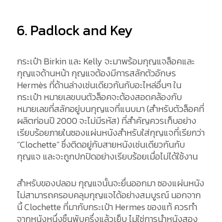
6. Padlock and Key
กระเป๋า Birkin และ Kelly จะมาพร้อมกุญแจล็อคและ
กุญแจด้านหน้า กุญแจต้องมีการสลักตัวอักษร
Hermès ที่ด้านล่างเช่นเดียวกันกับอะไหล่อื่นๆ ใน
กระเป๋า หมายเลขบนตัวล็อคจะต้องสอดคล้องกับ
หมายเลขที่สลักอยู่บนกุญแจที่แนบมา (สำหรับตัวล็อคที่
ผลิตก่อนปี 2000 จะไม่มีรหัส) ที่สำคัญควรเก็บอย่าง
เรียบร้อยภายในซองแผ่นหนังสำหรับใส่กุญแจที่เรียกว่า
“Clochette” ซึ่งติดอยู่กับสายหนังเช่นเดียวกันกับ
กุญแจ และจะถูกปกปิดอย่างเรียบร้อยเมื่อไม่ได้ใช้งาน
สำหรับของปลอม กุญแจนั้นจะยื่นออกมา ซองแผ่นหนัง
ไม่สามารถครอบคลุมกุญแจได้อย่างสมบูรณ์ นอกจาก
นี้ Clochette ที่มากับกระเป๋า Hermes ของแท้ ควรทำ
จากหนังหนึ่งชิ้นพับครึ่งแล้วเย็บ ไม่ใช่การนำหนังสอง