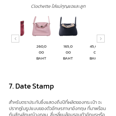
Clochette ใส่แม่กุญแจและลูก
115,00
260,0
165,0
45,00
84,5
0
00
00
0
0
BAHT
BAHT
BAHT
BAHT
BAH
7. Date Stamp
สำหรับตราประทับซึ่งแสดงถึงปีที่ผลิตของกระเป๋า จะ
ปรากฏในรูปแบบของตัวอักษรภาษาอังกฤษ ที่มาพร้อม
กับสัญลักษณ์วงกลม, สี่เหลี่ยมล้อมรอบตัวอักษรหรือ