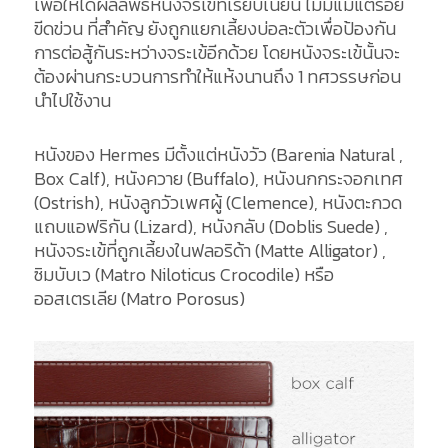
เพื่อให้ได้ผลลัพธ์หนังจรเข้ที่เรียบเนียน ไม่มีแม้แต่รอย
ขีดข่วน ที่สำคัญ ยังถูกแยกเลี้ยงบ่อละตัวเพื่อป้องกัน
การต่อสู้กันระหว่างจระเข้อีกด้วย โดยหนังจระเข้นั้นจะ
ต้องผ่านกระบวนการทำให้แห้งนานถึง 1 ทศวรรษก่อน
นำไปใช้งาน
หนังของ Hermes มีตั้งแต่หนังวัว (Barenia Natural ,
Box Calf), หนังควาย (Buffalo), หนังนกกระจอกเทศ
(Ostrish), หนังลูกวัวเพศผู้ (Clemence), หนังตะกวด
แถบแอฟริกัน (Lizard), หนังกลับ (Doblis Suede) ,
หนังจระเข้ที่ถูกเลี้ยงในฟลอริด้า (Matte Alligator) ,
ซิมบับเว (Matro Niloticus Crocodile) หรือ
ออสเตรเลีย (Matro Porosus)