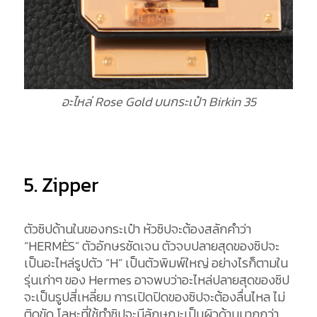
อะไหล่ Rose Gold บนกระเป๋า Birkin 35
5. Zipper
ตัวซิปด้านในของกระเป๋า หัวซิปจะต้องสลักคำว่า
“HERMÈS” ตัวอักษรชัดเจน ตัวจบปลายสุดของซิปจะ
เป็นอะไหล่รูปตัว “H” เป็นตัวพิมพ์ใหญ่ อย่างไรก็ตามใน
รุ่นเก่าๆ ของ Hermes อาจพบว่าอะไหล่ปลายสุดของซิป
จะเป็นรูปสี่เหลี่ยม การเปิดปิดของซิปจะต้องลื่นไหล ไม่
ติดขัด โลหะที่ใช้ทำซิปจะมีลักษณะเป็นผิวด้านมากกว่า