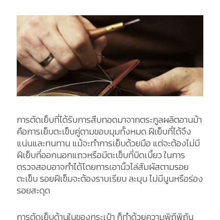
การตัดเย็บที่ได้รับการสืบทอดมาจากตระกูลผลิตอานม้า
คือการเย็บตะเข็บคู่ตามขอบมุมทั้งหมด ฝีเย็บที่ได้จึง
แน่นและทนทาน แม้จะทำการเย็บด้วยมือ แต่จะต้องไม่มี
ฝีเย็บที่ออกนอกแถวหรือมีตะเข็บที่บิดเบี้ยว ในการ
ตรวจสอบอาจทำได้โดยการเอานิ้วไล่สัมผัสตามรอย
ตะเข็บ รอยฝีเข็มจะต้องราบเรียบ ละมุน ไม่มีนูนหรือร่อง
รอยสะดุด
การตัดเย็บด้านในของกระเป๋า ก็ทำด้วยความพิถีพิถัน