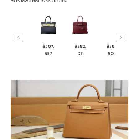
ลึกรายละเอียดพร้อมกันค่ะ
฿669,
฿707,
฿582,
฿560,
฿539
900
937
011
900
900