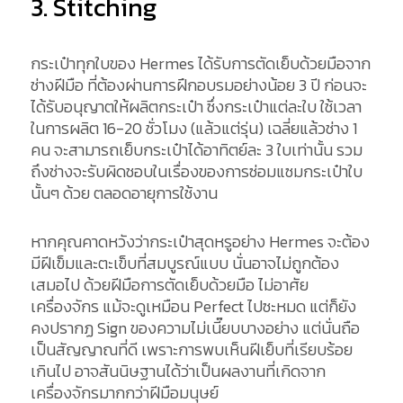
3. Stitching
กระเป๋าทุกใบของ Hermes ได้รับการตัดเย็บด้วยมือจาก
ช่างฝีมือ ที่ต้องผ่านการฝึกอบรมอย่างน้อย 3 ปี ก่อนจะ
ได้รับอนุญาตให้ผลิตกระเป๋า ซึ่งกระเป๋าแต่ละใบ ใช้เวลา
ในการผลิต 16-20 ชั่วโมง (แล้วแต่รุ่น) เฉลี่ยแล้วช่าง 1
คน จะสามารถเย็บกระเป๋าได้อาทิตย์ละ 3 ใบเท่านั้น รวม
ถึงช่างจะรับผิดชอบในเรื่องของการซ่อมแซมกระเป๋าใบ
นั้นๆ ด้วย ตลอดอายุการใช้งาน
หากคุณคาดหวังว่ากระเป๋าสุดหรูอย่าง Hermes จะต้อง
มีฝีเข็มและตะเข็บที่สมบูรณ์แบบ นั่นอาจไม่ถูกต้อง
เสมอไป ด้วยฝีมือการตัดเย็บด้วยมือ ไม่อาศัย
เครื่องจักร แม้จะดูเหมือน Perfect ไปซะหมด แต่ก็ยัง
คงปรากฏ Sign ของความไม่เนี๊ยบบางอย่าง แต่นั่นถือ
เป็นสัญญาณที่ดี เพราะการพบเห็นฝีเย็บที่เรียบร้อย
เกินไป อาจสันนิษฐานได้ว่าเป็นผลงานที่เกิดจาก
เครื่องจักรมากกว่าฝีมือมนุษย์