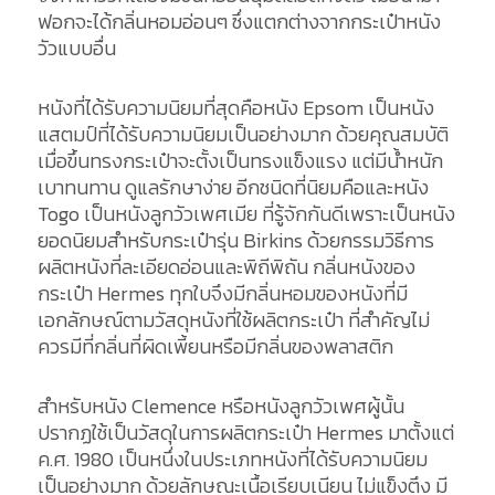
ฟอกจะได้กลิ่นหอมอ่อนๆ ซึ่งแตกต่างจากกระเป๋าหนัง
วัวแบบอื่น
หนังที่ได้รับความนิยมที่สุดคือหนัง Epsom เป็นหนัง
แสตมป์ที่ได้รับความนิยมเป็นอย่างมาก ด้วยคุณสมบัติ
เมื่อขึ้นทรงกระเป๋าจะตั้งเป็นทรงแข็งแรง แต่มีน้ำหนัก
เบาทนทาน ดูแลรักษาง่าย อีกชนิดที่นิยมคือและหนัง
Togo เป็นหนังลูกวัวเพศเมีย ที่รู้จักกันดีเพราะเป็นหนัง
ยอดนิยมสำหรับกระเป๋ารุ่น Birkins ด้วยกรรมวิธีการ
ผลิตหนังที่ละเอียดอ่อนและพิถีพิถัน กลิ่นหนังของ
กระเป๋า Hermes ทุกใบจึงมีกลิ่นหอมของหนังที่มี
เอกลักษณ์ตามวัสดุหนังที่ใช้ผลิตกระเป๋า ที่สำคัญไม่
ควรมีที่กลิ่นที่ผิดเพี้ยนหรือมีกลิ่นของพลาสติก
สำหรับหนัง Clemence หรือหนังลูกวัวเพศผู้นั้น
ปรากฏใช้เป็นวัสดุในการผลิตกระเป๋า Hermes มาตั้งแต่
ค.ศ. 1980 เป็นหนึ่งในประเภทหนังที่ได้รับความนิยม
เป็นอย่างมาก ด้วยลักษณะเนื้อเรียบเนียน ไม่แข็งตึง มี